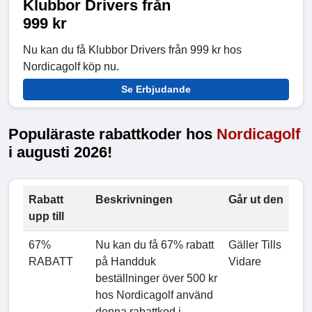
Klubbor Drivers från
999 kr
Nu kan du få Klubbor Drivers från 999 kr hos
Nordicagolf köp nu.
Se Erbjudande
Populäraste rabattkoder hos
Nordicagolf
i augusti 2026!
Rabatt
Beskrivningen
Går ut den
upp till
67%
Nu kan du få 67% rabatt
Gäller Tills
RABATT
på Handduk
Vidare
beställninger över 500 kr
hos Nordicagolf använd
denna rabattkod i