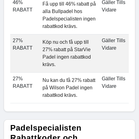
46%
Gäller Tills
Få upp till 46% rabatt på
RABATT
Vidare
alla Bullpadel hos
Padelspecialisten ingen
rabattkod krävs.
27%
Gäller Tills
Köp nu och få upp till
RABATT
Vidare
27% rabatt på StarVie
Padel ingen rabattkod
krävs.
27%
Gäller Tills
Nu kan du få 27% rabatt
RABATT
Vidare
på Wilson Padel ingen
rabattkod krävs.
Padelspecialisten
Rabattkoder och