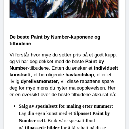
De beste Paint by Number-kuponene og 
tilbudene
Vi forstår hvor mye du setter pris på et godt kupp, 
og vi har deg dekket med de beste 
Paint by 
Number
-tilbudene. Enten du ønsker et 
individuelt 
kunstsett
, et beroligende 
havlandskap
, eller et 
livlig 
dyrelivsmønster
, vil disse rabattene spare 
deg for mye mens du nyter maleopplevelsen. Her 
er en oversikt over de beste tilbudene akkurat nå:
Salg av spesialsett for maling etter nummer
: 
Lag din egen kunst med et 
tilpasset Paint by 
Number-sett
. Bruk våre spesialtilbud 
på 
tilpassede bilder
 for å få rabatt på disse 