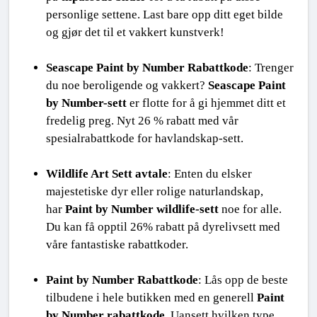
personlige settene. Last bare opp ditt eget bilde 
og gjør det til et vakkert kunstverk!
Seascape Paint by Number Rabattkode
: Trenger 
du noe beroligende og vakkert? 
Seascape Paint 
by Number-sett
 er flotte for å gi hjemmet ditt et 
fredelig preg. Nyt 26 % rabatt med vår 
spesialrabattkode for havlandskap-sett.
Wildlife Art Sett avtale
: Enten du elsker 
majestetiske dyr eller rolige naturlandskap, 
har 
Paint by Number wildlife-sett
 noe for alle. 
Du kan få opptil 26% rabatt på dyrelivsett med 
våre fantastiske rabattkoder.
Paint by Number Rabattkode
: Lås opp de beste 
tilbudene i hele butikken med en generell 
Paint 
by Number rabattkode
. Uansett hvilken type 