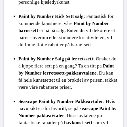
personlige kjæledyrkunst.
Paint by Number Kids Sett salg
: Fantastisk for 
kommende kunstnere, våre 
Paint by Number 
barnesett
 er nå på salg. Enten du vil dekorere et 
barns soverom eller stimulere kreativiteten, vil 
du finne flotte rabatter på barne-sett.
Paint by Number Salg på lerretssett
: Ønsker du 
å kjøpe flere sett på en gang? Ta en titt på 
Paint 
by Number lerretssett-pakkeavtalene
. Du kan 
få hele kunstsettet til en brøkdel av prisen, takket 
være våre rabatterte priser.
Seascape Paint by Number Pakkeavtaler
: Hvis 
havutsikt er din favoritt, se på 
seascape Paint by 
Number pakkeavtaler
. Disse avtalene gir 
fantastiske rabatter på 
havkunst-sett
 som vil 