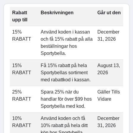
Rabatt
Beskrivningen
Går ut den
upp till
15%
Använd koden i kassan
December
RABATT
och få 15% rabatt på alla
31, 2026
beställningar hos
Sportybella.
15%
Få 15% rabatt på hela
August 13,
RABATT
Sportybellas sortiment
2026
med rabattkod i kassan.
25%
Spara 25% när du
Gäller Tills
RABATT
handlar för över $99 hos
Vidare
Sportybella med kod.
10%
Använd koden och få
December
RABATT
10% rabatt på hela ditt
31, 2026
köp hos Sportybella.