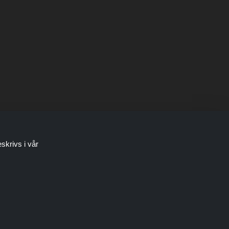
skrivs i vår
bjudanden eller erbjudanden görs