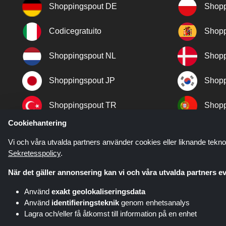
Shoppingspout DE
Shopp
Codicegratuito
Shopp
Shoppingspout NL
Shopp
Shoppingspout JP
Shopp
Shoppingspout TR
Shopp
Cookiehantering
Shoppingspout NO
Vi och våra utvalda partners använder cookies eller liknande tekno
Sekretesspolicy
.
När det gäller annonsering kan vi och våra utvalda partners ev
Använd
exakt geolokaliseringsdata
Använd
identifieringsteknik
genom enhetsanalys
Lagra och/eller få åtkomst till information på en enhet
Shoppingspout.com/se är en webb