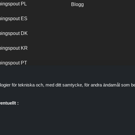
ingspout PL
Blogg
ingspout ES
ingspout DK
ingspout KR
ingspout PT
logier för tekniska och, med ditt samtycke, för andra ändamål som be
entuellt :
plats som presenterar erbjudanden, rabatter och kuponger; dessa er