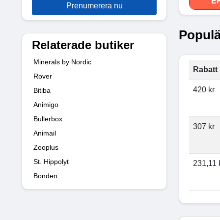
E
Prenumerera nu
Populä
Relaterade butiker
Minerals by Nordic
Rabatt 
Rover
420 kr
Bitiba
Animigo
Bullerbox
307 kr
Animail
Zooplus
St. Hippolyt
231,11 
Bonden