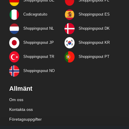
Shoppingspout DE
Shoppingspout PL
Codicegratuito
Shoppingspout ES
Shoppingspout NL
Shoppingspout DK
Shoppingspout JP
Shoppingspout KR
Shoppingspout TR
Shoppingspout PT
Shoppingspout NO
Allmänt
Om oss
Kontakta oss
Företagsuppgifter