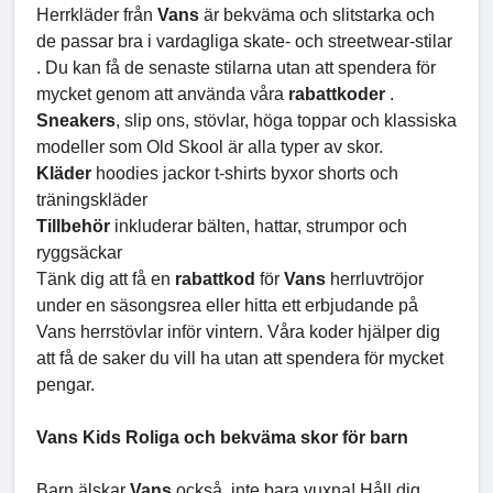
Herrkläder från
Vans
är bekväma och slitstarka och
de passar bra i vardagliga skate- och streetwear-stilar
. Du kan få de senaste stilarna utan att spendera för
mycket genom att använda våra
rabattkoder
.
Sneakers
, slip ons, stövlar, höga toppar och klassiska
modeller som Old Skool är alla typer av skor.
Kläder
hoodies jackor t-shirts byxor shorts och
träningskläder
Tillbehör
inkluderar bälten, hattar, strumpor och
ryggsäckar
Tänk dig att få en
rabattkod
för
Vans
herrluvtröjor
under en säsongsrea eller hitta ett erbjudande på
Vans herrstövlar inför vintern. Våra koder hjälper dig
att få de saker du vill ha utan att spendera för mycket
pengar.
Vans Kids Roliga och bekväma skor för barn
Barn älskar
Vans
också, inte bara vuxna! Håll dig