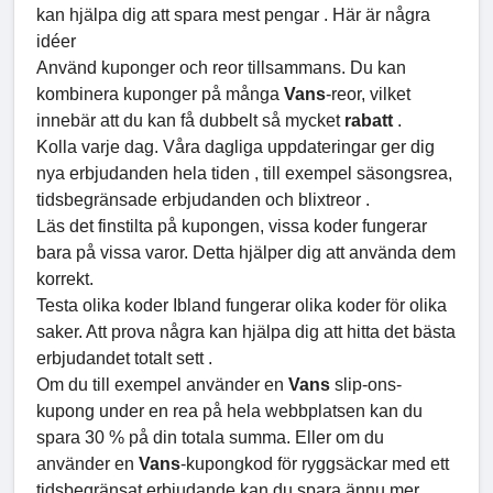
kan hjälpa dig att spara mest pengar . Här är några
idéer
Använd kuponger och reor tillsammans. Du kan
kombinera kuponger på många
Vans
-reor, vilket
innebär att du kan få dubbelt så mycket
rabatt
.
Kolla varje dag. Våra dagliga uppdateringar ger dig
nya erbjudanden hela tiden , till exempel säsongsrea,
tidsbegränsade erbjudanden och blixtreor .
Läs det finstilta på kupongen, vissa koder fungerar
bara på vissa varor. Detta hjälper dig att använda dem
korrekt.
Testa olika koder Ibland fungerar olika koder för olika
saker. Att prova några kan hjälpa dig att hitta det bästa
erbjudandet totalt sett .
Om du till exempel använder en
Vans
slip-ons-
kupong under en rea på hela webbplatsen kan du
spara 30 % på din totala summa. Eller om du
använder en
Vans
-kupongkod för ryggsäckar med ett
tidsbegränsat erbjudande kan du spara ännu mer.