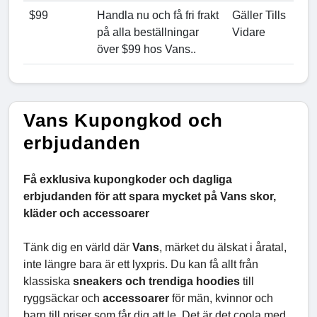
$99
Handla nu och få fri frakt
Gäller Tills
på alla beställningar
Vidare
över $99 hos Vans..
Vans Kupongkod och
erbjudanden
Få exklusiva kupongkoder och dagliga
erbjudanden för att spara mycket på Vans skor,
kläder och accessoarer
Tänk dig en värld där
Vans
, märket du älskat i åratal,
inte längre bara är ett lyxpris. Du kan få allt från
klassiska
sneakers och trendiga hoodies
till
ryggsäckar och
accessoarer
för män, kvinnor och
barn till priser som får dig att le. Det är det coola med