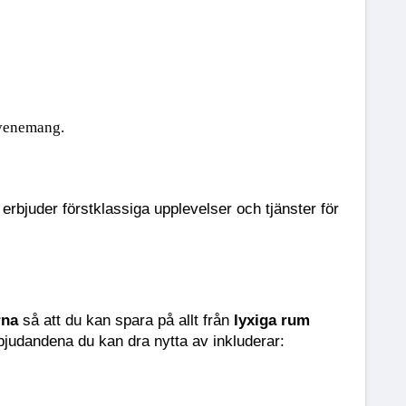
atis uppgraderingar
 för att göra din resa ännu mer extraordinär
ch 
snabbförsäljningserbjudanden
, som ger dig den perfekta ti
evenemang.
ang
? Vi har fantastiska 
kampanjer
 för familjevistelser, bröllop
 erbjuder förstklassiga upplevelser och tjänster för 
ar
 som får dig att känna dig 
uppfriskad
 och 
förnyad
 under din 
rna
 så att du kan spara på allt från 
lyxiga rum
bjudandena du kan dra nytta av inkluderar: