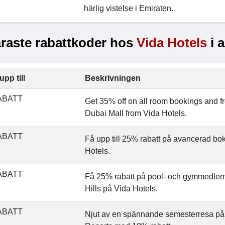
härlig vistelse i Emiraten.
raste rabattkoder hos
Vida Hotels
i 
upp till
Beskrivningen
ABATT
Get 35% off on all room bookings and fr
Dubai Mall from
Vida Hotels.
ABATT
Få upp till 25% rabatt på avancerad bo
Hotels.
ABATT
Få 25% rabatt på pool- och gymmedlem
Hills på Vida Hotels.
ABATT
Njut av en spännande semesterresa på