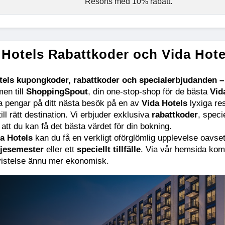
Resorts med 10% rabatt.
 Hotels Rabattkoder och Vida Hot
tels kupongkoder, rabattkoder och specialerbjudanden – 
n till 
ShoppingSpout
, din one-stop-shop för de bästa 
Vid
ra pengar på ditt nästa besök på en av 
Vida Hotels
 lyxiga re
ill rätt destination. Vi erbjuder exklusiva 
rabattkoder
, specie
att du kan få det bästa värdet för din bokning.
a Hotels
 kan du få en verkligt oförglömlig upplevelse oavset
ljesemester
 eller ett 
speciellt tillfälle
. Via vår hemsida kom
vistelse ännu mer ekonomisk.