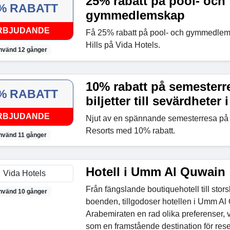
25% rabatt på pool- och
% RABATT
gymmedlemskap
RBJUDANDE
Få 25% rabatt på pool- och gymmedlem
Hills på Vida Hotels.
nvänd 12 gånger
10% rabatt på semesterr
% RABATT
biljetter till sevärdheter
RBJUDANDE
Njut av en spännande semesterresa på
Resorts med 10% rabatt.
nvänd 11 gånger
Hotell i Umm Al Quwain
Från fängslande boutiquehotell till stors
nvänd 10 gånger
boenden, tillgodoser hotellen i Umm Al
Arabemiraten en rad olika preferenser, v
som en framstående destination för res