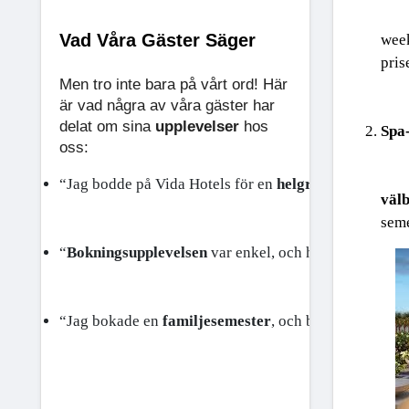
Vad Våra Gäster Säger
week
pris
Men tro inte bara på vårt ord! Här
är vad några av våra gäster har
delat om sina
upplevelser
hos
Spa-
oss:
“Jag bodde på Vida Hotels för en 
helgresa
 och upplev
väl
seme
“
Bokningsupplevelsen
 var enkel, och hela vistelsen 
ö
“Jag bokade en 
familjesemester
, och barnen älskade 