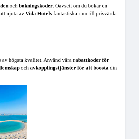
nden
 och 
bokningskoder
. Oavsett om du bokar en 
 att njuta av 
Vida Hotels
 fantastiska rum till prisvärda 
s
 av högsta kvalitet. Använd våra 
rabattkoder för 
fekta sättet att 
koppla av
. Jag kommer definitivt tillbaka.” – Sa
dlemskap
 och 
avkopplingstjänster för att boosta
 din 
sonalen
 var otroligt vänlig. 
Rekommenderas starkt
 för en 
lyxi
v den 
lugna
 och 
avkopplande miljön
.” – Emily, London.