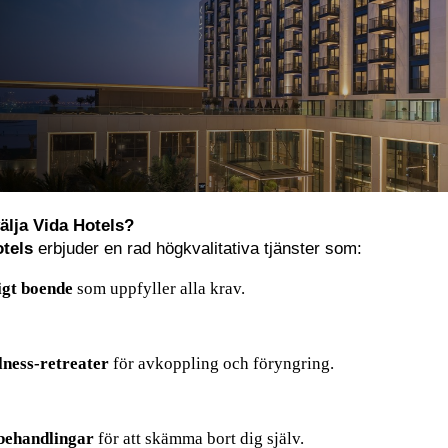
välja Vida Hotels?
tels
 erbjuder en rad högkvalitativa tjänster som:
igt boende
 som uppfyller alla krav.
lness-retreater
 för avkoppling och föryngring.
behandlingar
 för att skämma bort dig själv.