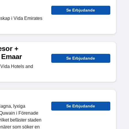
Se Erbjudande
skap i Vida Emirates
esor +
 i Emaar
Se Erbjudande
 Vida Hotels and
lagna, lyxiga
Se Erbjudande
 Quwain i Förenade
ilket befäster staden
enärer som söker en