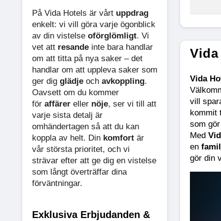
På Vida Hotels är vårt
uppdrag
enkelt: vi vill göra varje ögonblick
av din vistelse
oförglömligt
. Vi
vet att
resande
inte bara handlar
Vida
om att titta på nya saker – det
handlar om att uppleva saker som
Vida Ho
ger dig
glädje
och
avkoppling
.
Välkomme
Oavsett om du kommer
vill spa
för
affärer
eller
nöje
, ser vi till att
kommit t
varje sista detalj är
som gör 
omhändertagen så att du kan
Med 
Vid
koppla av helt. Din
komfort
är
en 
fami
vår största prioritet, och vi
gör din 
strävar efter att ge dig en vistelse
som långt överträffar dina
förväntningar.
Exklusiva Erbjudanden &