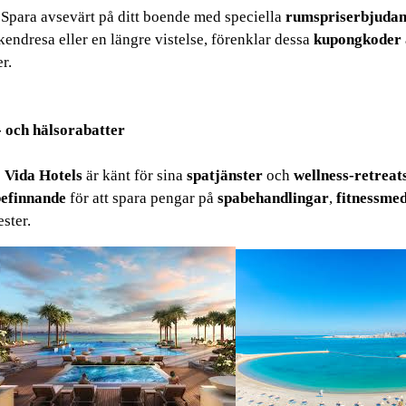
Spara avsevärt på ditt boende med speciella 
rumspriserbjuda
endresa eller en längre vistelse, förenklar dessa 
kupongkoder
er.
 och hälsorabatter
Vida Hotels
 är känt för sina 
spatjänster
 och 
wellness-retreat
elsen var fantastisk. 
Rummet
 var vackert, och 
spa
-t var det per
befinnande
 för att spara pengar på 
spabehandlingar
, 
fitnessme
ster.
verträffade förväntningarna
. Hotellet var enastående och 
per
faciliteterna
. Vi hade en fantastisk tid och hela familjen njöt a