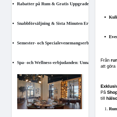
Rabatter på Rum & Gratis Uppgraderingar
: Utnytt
Kul
Snabbförsäljning & Sista Minuten Erbjudanden
: Fö
Eve
Semester- och Specialevenemangserbjudanden
: Pla
Från 
ru
Spa- och Wellness-erbjudanden
: 
Unna dig avkoppli
att göra
Exklusi
På 
Shop
till 
häls
Rum