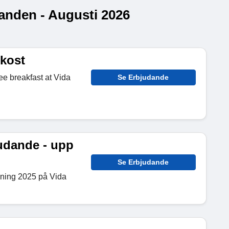
anden - Augusti 2026
ukost
ee breakfast at Vida
Se Erbjudande
udande - upp
Se Erbjudande
kning 2025 på Vida