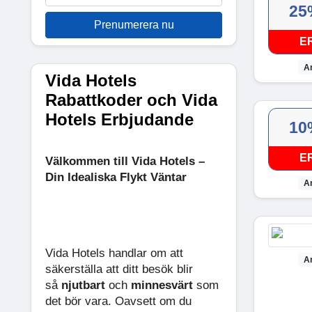
25
Prenumerera nu
E
A
Vida Hotels
Rabattkoder och Vida
Hotels Erbjudande
10
E
Välkommen till Vida Hotels –
Din Idealiska Flykt Väntar
A
Vida Hotels handlar om att
A
säkerställa att ditt besök blir
så
njutbart
och
minnesvärt
som
det bör vara. Oavsett om du