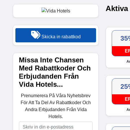
Aktiva
Skicka in rabattkod
35
E
Missa Inte Chansen
A
Med Rabattkoder Och
Erbjudanden Från
Vida Hotels...
25
Prenumerera På Våra Nyhetsbrev
E
För Att Ta Del Av Rabattkoder Och
Andra Erbjudanden Från Vida
A
Hotels.