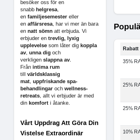
besöker oss för en
snabb
helgresa
,
en
familjesemester
eller
en
affärsresa
, har vi mer än bara
Populä
en
natt sömn
att erbjuda. Vi
erbjuder en
trevlig, lyxig
upplevelse
som låter dig
koppla
Rabatt 
av
,
unna dig
och
verkligen
slappna av
.
35% R
Från
intima rum
till
världsklassig
mat
,
uppfriskande spa-
25% R
behandlingar
och
wellness-
retreats
, allt vi erbjuder är med
din
komfort
i åtanke.
25% R
Vårt Uppdrag Att Göra Din
10% R
Vistelse Extraordinär