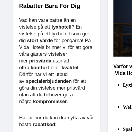
Rabatter Bara För Dig
Vad kan vara bättre än en
vistelse på ett
lyxhotell
? En
vistelse på ett lyxhotell som ger
dig
stort värde
för pengarna! På
Vida Hotels brinner vi för att göra
våra gästers vistelser
mer
prisvärda
utan att
Varför 
offra
komfort
eller
kvalitet
.
Vida Ho
Därför har vi ett utbud
av
specialerbjudanden
för att
Lyx
göra din vistelse mer prisvärd
utan att du behöver göra
några
kompromisser
.
Wel
Här är hur du kan dra nytta av vår
bästa
rabattkod
:
Spa