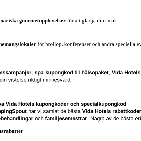
ja exklusiva 
rabatter på rum
 och ta även emot fördelar som 
gr
inariska gourmetupplevelser
 för att glädja din smak.
rbered dig för 
otroliga erbjudanden
 med våra 
sista minuten
- o
nemangslokaler
 för bröllop, konferenser och andra speciella 
nerar du en 
familjesemester
, ett 
bröllop
 eller ett 
affärsevenem
mskampanjer
, 
spa-kupongkod
 till 
hälsopaket
, 
Vida Hotels
ng
 med tillgång till våra 
wellness-retreater
 och 
spa-behandling
 din vistelse riktigt minnesvärd.
va Vida Hotels kupongkoder och specialkupongkod
pingSpout
 har vi samlat de bästa 
Vida Hotels rabattkode
obehandlingar
 och 
familjesemestrar
. Några av de bästa er
srabatter