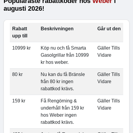
Populäraste rabattkoder hos
Weber
i
augusti 2026!
Rabatt
Beskrivningen
Går ut den
upp till
10999 kr
Köp nu och få Smarta
Gäller Tills
Gasolgrillar från 10999
Vidare
kr hos weber.
80 kr
Nu kan du få Bränsle
Gäller Tills
från 80 kr ingen
Vidare
rabattkod krävs.
159 kr
Få Rengörning &
Gäller Tills
underhåll från 159 kr
Vidare
hos Weber ingen
rabattkod krävs.