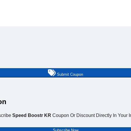
Submit Coupon
on
cribe
Speed Boostr KR
Coupon Or Discount Directly In Your I
Subscribe Now