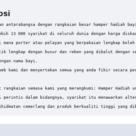
osi
an antarabangsa dengan rangkaian besar hamper hadiah bay
ebih 13 000 syarikat di seluruh dunia dengan harga diska
i mana porter atau pelayan yang berpakaian lengkap boleh
tik lengkap dengan busur dan reben yang dibalut dengan se
ngan nama bayi.

web kami dan menyertakan semua yang anda fikir secara per
t rangkaian semasa kami yang merangkumi: Hamper Hadiah u
i perintis dalam bidangnya, syarikat itu menawarkan alter
khidmatan cemerlang dan produk berkualiti tinggi yang di