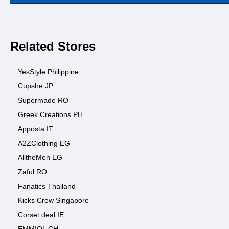
Related Stores
YesStyle Philippine
Cupshe JP
Supermade RO
Greek Creations PH
Apposta IT
A2ZClothing EG
AlltheMen EG
Zaful RO
Fanatics Thailand
Kicks Crew Singapore
Corset deal IE