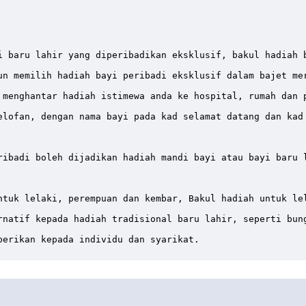
i baru lahir yang diperibadikan eksklusif, bakul hadiah 
un memilih hadiah bayi peribadi eksklusif dalam bajet me
 menghantar hadiah istimewa anda ke hospital, rumah dan 
lofan, dengan nama bayi pada kad selamat datang dan kad 
ibadi boleh dijadikan hadiah mandi bayi atau bayi baru l
ntuk lelaki, perempuan dan kembar, Bakul hadiah untuk le
natif kepada hadiah tradisional baru lahir, seperti bung
berikan kepada individu dan syarikat.