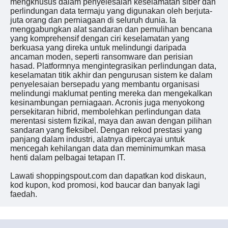
mengkhusus dalam penyelesaian keselamatan siber dan
perlindungan data termaju yang digunakan oleh berjuta-
juta orang dan perniagaan di seluruh dunia. Ia
menggabungkan alat sandaran dan pemulihan bencana
yang komprehensif dengan ciri keselamatan yang
berkuasa yang direka untuk melindungi daripada
ancaman moden, seperti ransomware dan perisian
hasad. Platformnya mengintegrasikan perlindungan data,
keselamatan titik akhir dan pengurusan sistem ke dalam
penyelesaian bersepadu yang membantu organisasi
melindungi maklumat penting mereka dan mengekalkan
kesinambungan perniagaan. Acronis juga menyokong
persekitaran hibrid, membolehkan perlindungan data
merentasi sistem fizikal, maya dan awan dengan pilihan
sandaran yang fleksibel. Dengan rekod prestasi yang
panjang dalam industri, alatnya dipercayai untuk
mencegah kehilangan data dan meminimumkan masa
henti dalam pelbagai tetapan IT.
Lawati shoppingspout.com dan dapatkan kod diskaun,
kod kupon, kod promosi, kod baucar dan banyak lagi
faedah.