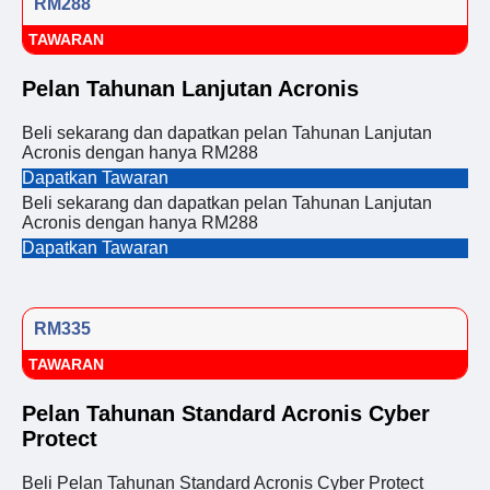
RM288
TAWARAN
Pelan Tahunan Lanjutan Acronis
Beli sekarang dan dapatkan pelan Tahunan Lanjutan
Acronis dengan hanya RM288
Dapatkan Tawaran
Beli sekarang dan dapatkan pelan Tahunan Lanjutan
Acronis dengan hanya RM288
Dapatkan Tawaran
RM335
TAWARAN
Pelan Tahunan Standard Acronis Cyber ​​​​
Protect
Beli Pelan Tahunan Standard Acronis Cyber ​​​​Protect