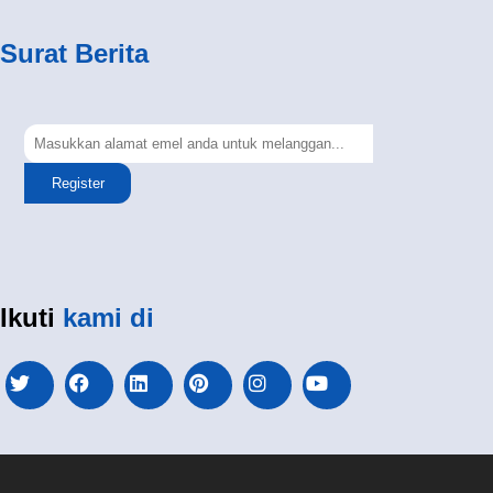
Surat Berita
Register
Ikuti
kami di