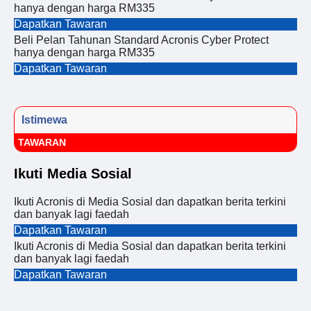
hanya dengan harga RM335
Dapatkan Tawaran
Beli Pelan Tahunan Standard Acronis Cyber ​​​​Protect
hanya dengan harga RM335
Dapatkan Tawaran
Istimewa
TAWARAN
Ikuti Media Sosial
Ikuti Acronis di Media Sosial dan dapatkan berita terkini
dan banyak lagi faedah
Dapatkan Tawaran
Ikuti Acronis di Media Sosial dan dapatkan berita terkini
dan banyak lagi faedah
Dapatkan Tawaran