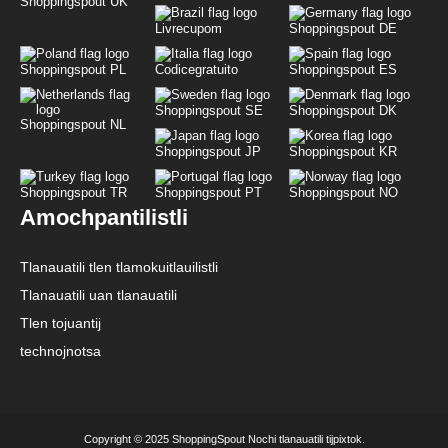
Shoppingspout UK
Livrecupom
Shoppingspout DE
Shoppingspout PL
Codicegratuito
Shoppingspout ES
Shoppingspout SE
Shoppingspout DK
Shoppingspout NL
Shoppingspout JP
Shoppingspout KR
Shoppingspout TR
Shoppingspout PT
Shoppingspout NO
Amochpantilistli
Tlanauatili tlen tlamokuitlauilistli
Tlanauatili uan tlanauatili
Tlen tojuantij
technojnotsa
Copyright © 2025 ShoppingSpout Nochi tlanauatili tijpixtok.