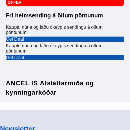
OFFER
Frí heimsending á öllum pöntunum
Kauptu núna og fáðu ókeypis sendingu á öllum
pöntunum.
Get Deal
Kauptu núna og fáðu ókeypis sendingu á öllum
pöntunum.
Get Deal
ANCEL IS Afsláttarmiða og
kynningarkóðar
Newsletter