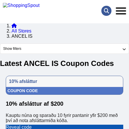
All Stores
ANCEL IS
Show filters
Latest ANCEL IS Coupon Codes
10% afsláttur
COUPON CODE
10% afsláttur af $200
Kauptu núna og sparaðu 10 fyrir pantanir yfir $200 með
því að nota afsláttarmiða kóða.
Reveal code