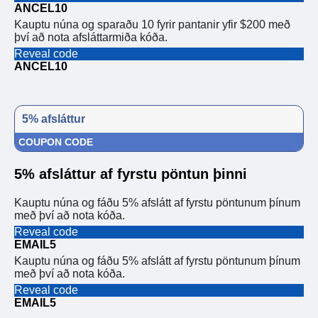
ANCEL10
Kauptu núna og sparaðu 10 fyrir pantanir yfir $200 með
því að nota afsláttarmiða kóða.
Reveal code
ANCEL10
5% afsláttur
COUPON CODE
5% afsláttur af fyrstu pöntun þinni
Kauptu núna og fáðu 5% afslátt af fyrstu pöntunum þínum
með því að nota kóða.
Reveal code
EMAIL5
Kauptu núna og fáðu 5% afslátt af fyrstu pöntunum þínum
með því að nota kóða.
Reveal code
EMAIL5