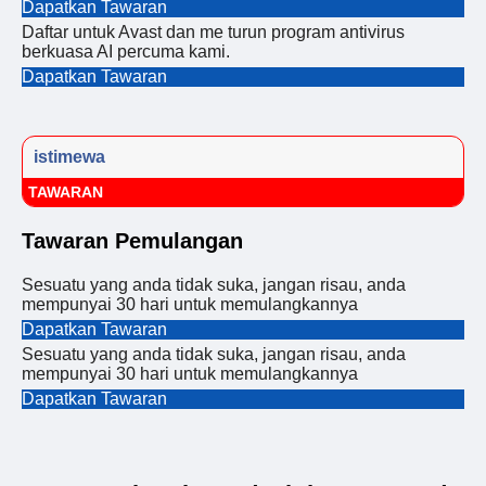
Dapatkan Tawaran
Daftar untuk Avast dan me turun program antivirus
berkuasa AI percuma kami.
Dapatkan Tawaran
istimewa
TAWARAN
Tawaran Pemulangan
Sesuatu yang anda tidak suka, jangan risau, anda
mempunyai 30 hari untuk memulangkannya
Dapatkan Tawaran
Sesuatu yang anda tidak suka, jangan risau, anda
mempunyai 30 hari untuk memulangkannya
Dapatkan Tawaran