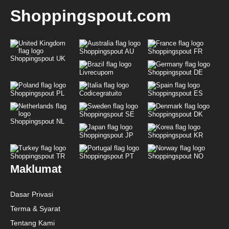
Shoppingspout.com
Shoppingspout AU
Shoppingspout FR
Shoppingspout UK
Livrecupom
Shoppingspout DE
Shoppingspout PL
Codicegratuito
Shoppingspout ES
Shoppingspout SE
Shoppingspout DK
Shoppingspout NL
Shoppingspout JP
Shoppingspout KR
Shoppingspout TR
Shoppingspout PT
Shoppingspout NO
Maklumat
Dasar Privasi
Terma & Syarat
Tentang Kami