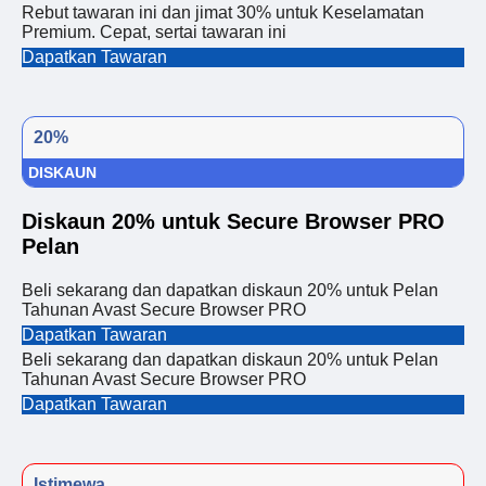
Rebut tawaran ini dan jimat 30% untuk Keselamatan
Premium. Cepat, sertai tawaran ini
Dapatkan Tawaran
20%
DISKAUN
Diskaun 20% untuk Secure Browser PRO
Pelan
Beli sekarang dan dapatkan diskaun 20% untuk Pelan
Tahunan Avast Secure Browser PRO
Dapatkan Tawaran
Beli sekarang dan dapatkan diskaun 20% untuk Pelan
Tahunan Avast Secure Browser PRO
Dapatkan Tawaran
Istimewa