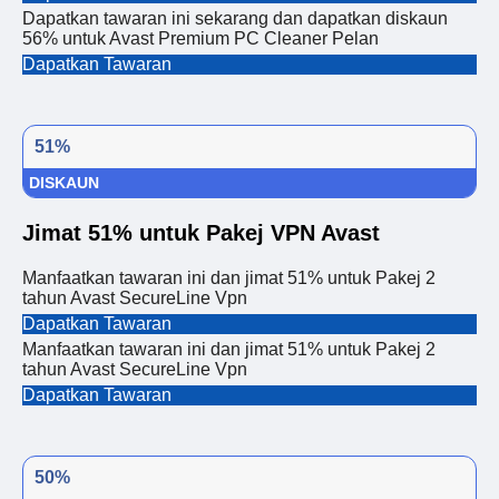
Dapatkan tawaran ini sekarang dan dapatkan diskaun
56% untuk Avast Premium PC Cleaner Pelan
Dapatkan Tawaran
51%
DISKAUN
Jimat 51% untuk Pakej VPN Avast
Manfaatkan tawaran ini dan jimat 51% untuk Pakej 2
tahun Avast SecureLine Vpn
Dapatkan Tawaran
Manfaatkan tawaran ini dan jimat 51% untuk Pakej 2
tahun Avast SecureLine Vpn
Dapatkan Tawaran
50%