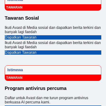
TAWARAN
Tawaran Sosial
Ikuti Avast di Media sosial dan dapatkan berita terkini dan
banyak lagi faedah
Dapatkan Tawaran
Ikuti Avast di Media sosial dan dapatkan berita terkini dan
banyak lagi faedah
Dapatkan Tawaran
Istimewa
TAWARAN
Program antivirus percuma
Daftar untuk Avast dan me turun program antivirus
berkuasa AI percuma kami.