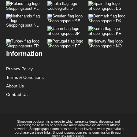
Shoppingspout PL
Codicegratuito
Shoppingspout ES
Shoppingspout SE
Shoppingspout DK
Shoppingspout NL
Shoppingspout JP
Shoppingspout KR
Shoppingspout TR
Shoppingspout PT
Shoppingspout NO
Information
Privacy Policy
Terms & Conditions
About Us
Contact Us
Shoppingspout.com is a website which presents deals, discounts and
coupons; these deals or offers are made avaialble via different affiliate
networks. Shoppingspout.com or its staff is not involved when you make a
purchase via these links, Shoppingspout.com earns commission through
these links/deals only.