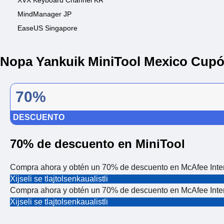
XVX Keyboard Channel KR
MindManager JP
EaseUS Singapore
Nopa Yankuik MiniTool Mexico Cup
70%
DESCUENTO
70% de descuento en MiniTool
Compra ahora y obtén un 70% de descuento en McAfee Intern
Xijseli se tlajtolsenkaualistli
Compra ahora y obtén un 70% de descuento en McAfee Intern
Xijseli se tlajtolsenkaualistli