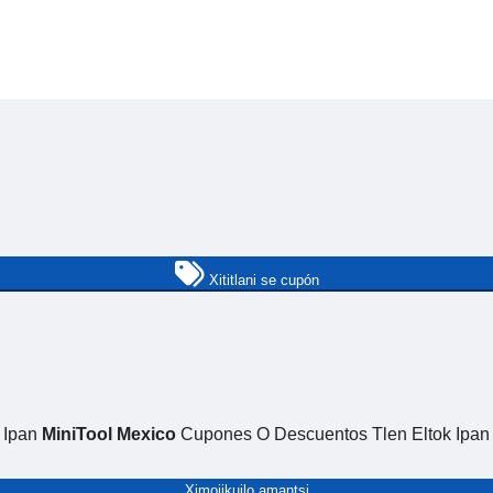
Xititlani se cupón
o Ipan
MiniTool Mexico
Cupones O Descuentos Tlen Eltok Ipan
Ximoijkuilo amantsi