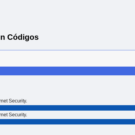
ón Códigos
et Security.
et Security.