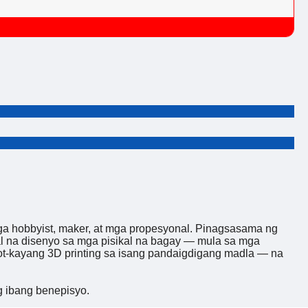
a hobbyist, maker, at mga propesyonal. Pinagsasama ng
al na disenyo sa mga pisikal na bagay — mula sa mga
t-kayang 3D printing sa isang pandaigdigang madla — na
 ibang benepisyo.