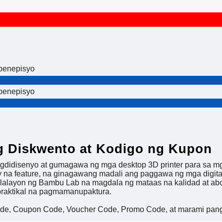
benepisyo
benepisyo
g Diskwento at Kodigo ng Kupon
idisenyo at gumagawa ng mga desktop 3D printer para sa mg
dly na feature, na ginagawang madali ang paggawa ng mga digit
lalayon ng Bambu Lab na magdala ng mataas na kalidad at abo
 praktikal na pagmamanupaktura.
ode, Coupon Code, Voucher Code, Promo Code, at marami pang