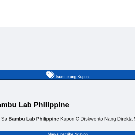
Isumite ang Kupon
mbu Lab Philippine
e Sa
Bambu Lab Philippine
Kupon O Diskwento Nang Direkta S
Mag-subscribe Ngayon