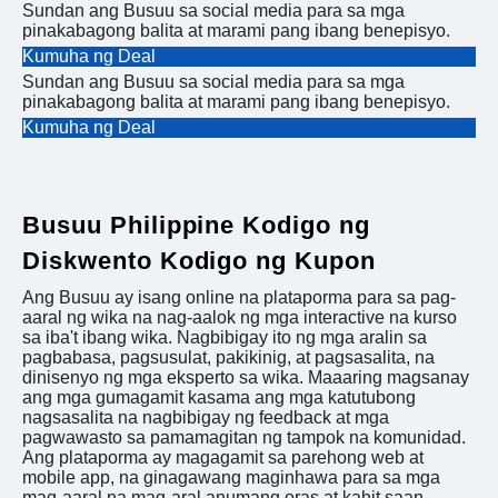
Sundan ang Busuu sa social media para sa mga
pinakabagong balita at marami pang ibang benepisyo.
Kumuha ng Deal
Sundan ang Busuu sa social media para sa mga
pinakabagong balita at marami pang ibang benepisyo.
Kumuha ng Deal
Busuu Philippine Kodigo ng
Diskwento Kodigo ng Kupon
Ang Busuu ay isang online na plataporma para sa pag-
aaral ng wika na nag-aalok ng mga interactive na kurso
sa iba't ibang wika. Nagbibigay ito ng mga aralin sa
pagbabasa, pagsusulat, pakikinig, at pagsasalita, na
dinisenyo ng mga eksperto sa wika. Maaaring magsanay
ang mga gumagamit kasama ang mga katutubong
nagsasalita na nagbibigay ng feedback at mga
pagwawasto sa pamamagitan ng tampok na komunidad.
Ang plataporma ay magagamit sa parehong web at
mobile app, na ginagawang maginhawa para sa mga
mag-aaral na mag-aral anumang oras at kahit saan.