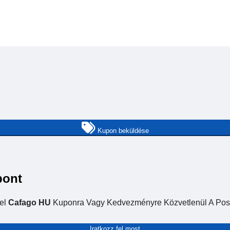
Kupon beküldése
pont
Fel
Cafago HU
Kuponra Vagy Kedvezményre Közvetlenül A Pos
Iratkozz fel most