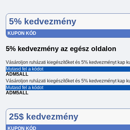
5% kedvezmény
KUPON KÓD
5% kedvezmény az egész oldalon
Vásároljon ruházati kiegészítőket és 5% kedvezményt kap k
Mutasd fel a kódot
ADM5ALL
Vásároljon ruházati kiegészítőket és 5% kedvezményt kap k
Mutasd fel a kódot
ADM5ALL
25$ kedvezmény
KUPON KÓD