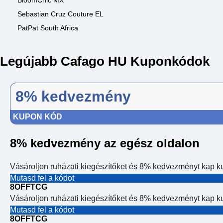
BloomChic MX
Sebastian Cruz Couture EL
PatPat South Africa
Legújabb Cafago HU Kuponkódok
8% kedvezmény
KUPON KÓD
8% kedvezmény az egész oldalon
Vásároljon ruházati kiegészítőket és 8% kedvezményt kap 
Mutasd fel a kódot
8OFFTCG
Vásároljon ruházati kiegészítőket és 8% kedvezményt kap 
Mutasd fel a kódot
8OFFTCG