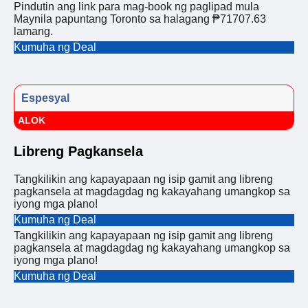
Pindutin ang link para mag-book ng paglipad mula
Maynila papuntang Toronto sa halagang ₱71707.63
lamang.
Kumuha ng Deal
Espesyal
ALOK
Libreng Pagkansela
Tangkilikin ang kapayapaan ng isip gamit ang libreng
pagkansela at magdagdag ng kakayahang umangkop sa
iyong mga plano!
Kumuha ng Deal
Tangkilikin ang kapayapaan ng isip gamit ang libreng
pagkansela at magdagdag ng kakayahang umangkop sa
iyong mga plano!
Kumuha ng Deal