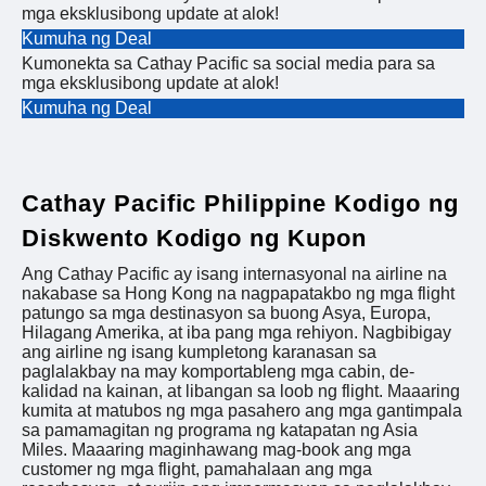
mga eksklusibong update at alok!
Kumuha ng Deal
Kumonekta sa Cathay Pacific sa social media para sa
mga eksklusibong update at alok!
Kumuha ng Deal
Cathay Pacific Philippine Kodigo ng
Diskwento Kodigo ng Kupon
Ang Cathay Pacific ay isang internasyonal na airline na
nakabase sa Hong Kong na nagpapatakbo ng mga flight
patungo sa mga destinasyon sa buong Asya, Europa,
Hilagang Amerika, at iba pang mga rehiyon. Nagbibigay
ang airline ng isang kumpletong karanasan sa
paglalakbay na may komportableng mga cabin, de-
kalidad na kainan, at libangan sa loob ng flight. Maaaring
kumita at matubos ng mga pasahero ang mga gantimpala
sa pamamagitan ng programa ng katapatan ng Asia
Miles. Maaaring maginhawang mag-book ang mga
customer ng mga flight, pamahalaan ang mga