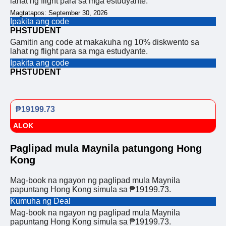
lahat ng flight para sa mga estudyante.
Magtatapos: September 30, 2026
Ipakita ang code
PHSTUDENT
Gamitin ang code at makakuha ng 10% diskwento sa
lahat ng flight para sa mga estudyante.
Ipakita ang code
PHSTUDENT
₱19199.73
ALOK
Paglipad mula Maynila patungong Hong
Kong
Mag-book na ngayon ng paglipad mula Maynila
papuntang Hong Kong simula sa ₱19199.73.
Kumuha ng Deal
Mag-book na ngayon ng paglipad mula Maynila
papuntang Hong Kong simula sa ₱19199.73.