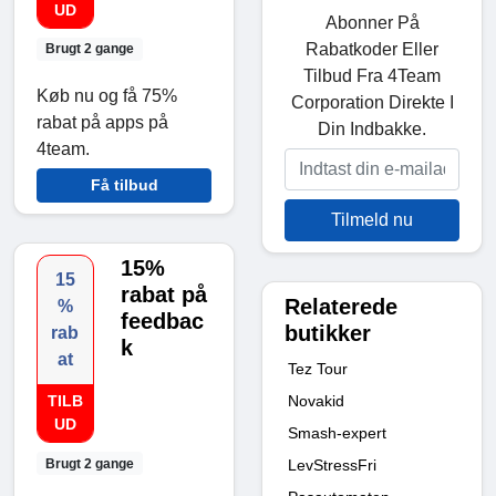
UD
Abonner På
Rabatkoder Eller
Brugt 2 gange
Tilbud Fra 4Team
Køb nu og få 75%
Corporation Direkte I
rabat på apps på
Din Indbakke.
4team.
Få tilbud
Tilmeld nu
15%
15
rabat på
Relaterede
%
feedbac
butikker
rab
k
at
Tez Tour
Novakid
TILB
UD
Smash-expert
Brugt 2 gange
LevStressFri