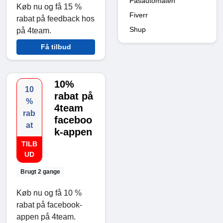
Pasautomaten
Køb nu og få 15 %
Fiverr
rabat på feedback hos
Shup
på 4team.
Få tilbud
10%
10
rabat på
%
4team
rab
faceboo
at
k-appen
TILB
UD
Brugt 2 gange
Køb nu og få 10 %
rabat på facebook-
appen på 4team.