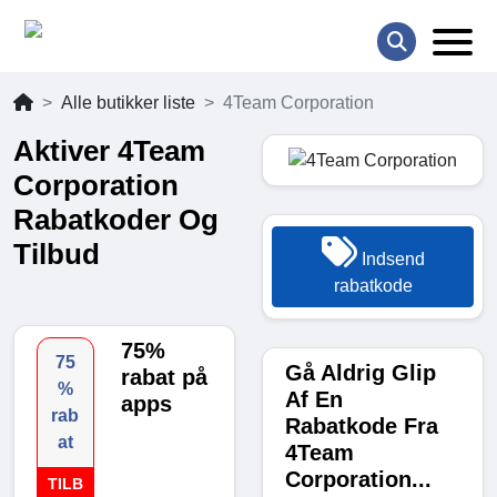
Alle butikker liste
4Team Corporation
Aktiver 4Team
Corporation
Rabatkoder Og
Tilbud
Indsend
rabatkode
75%
75
Gå Aldrig Glip
rabat på
%
Af En
apps
rab
Rabatkode Fra
at
4Team
Corporation...
TILB