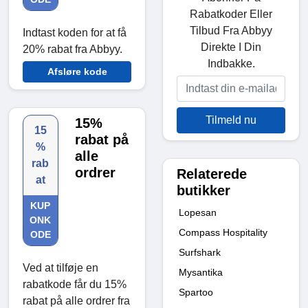
Rabatkoder Eller
Tilbud Fra Abbyy
Indtast koden for at få
Direkte I Din
20% rabat fra Abbyy.
Indbakke.
Afsløre kode
Tilmeld nu
15%
15
rabat på
%
alle
rab
ordrer
Relaterede
at
butikker
KUP
Lopesan
ONK
Compass Hospitality
ODE
Surfshark
Ved at tilføje en
Mysantika
rabatkode får du 15%
Spartoo
rabat på alle ordrer fra