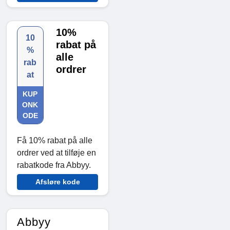
10%
10
rabat på
%
alle
rab
ordrer
at
KUP
ONK
ODE
Få 10% rabat på alle
ordrer ved at tilføje en
rabatkode fra Abbyy.
Afsløre kode
Abbyy