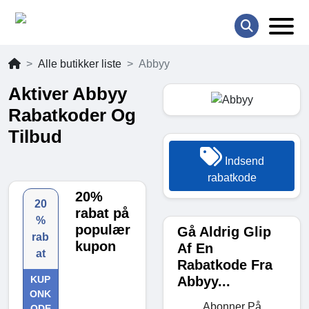
Alle butikker liste
Abbyy
Aktiver Abbyy
Rabatkoder Og
Tilbud
Indsend
rabatkode
20%
20
rabat på
%
populær
Gå Aldrig Glip
rab
kupon
Af En
at
Rabatkode Fra
Abbyy...
KUP
ONK
Abonner På
ODE