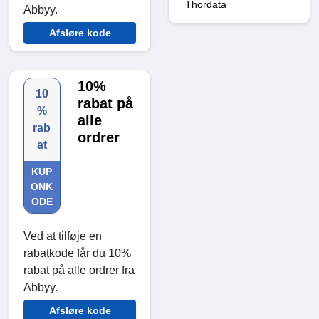
Thordata
Abbyy.
Afsløre kode
10%
10
rabat på
%
alle
rab
ordrer
at
KUP
ONK
ODE
Ved at tilføje en
rabatkode får du 10%
rabat på alle ordrer fra
Abbyy.
Afsløre kode