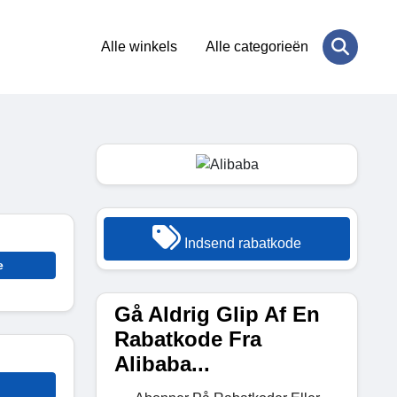
Alle winkels
Alle categorieën
Indsend rabatkode
e
Gå Aldrig Glip Af En
Rabatkode Fra
Alibaba...