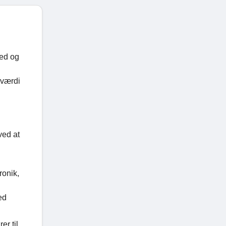
hed og
rværdi
ved at
ronik,
ed
er til