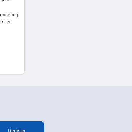
nnoncering
er. Du
Register