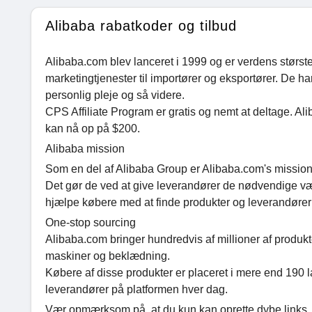
Alibaba rabatkoder og tilbud
Alibaba.com blev lanceret i 1999 og er verdens størs
marketingtjenester til importører og eksportører. De ha
personlig pleje og så videre.
CPS Affiliate Program er gratis og nemt at deltage. A
kan nå op på $200.
Alibaba mission
Som en del af Alibaba Group er Alibaba.com's mission a
Det gør de ved at give leverandører de nødvendige værkt
hjælpe købere med at finde produkter og leverandører hu
One-stop sourcing
Alibaba.com bringer hundredvis af millioner af produkte
maskiner og beklædning.
Købere af disse produkter er placeret i mere end 190
leverandører på platformen hver dag.
Vær opmærksom på, at du kun kan oprette dybe links, der 