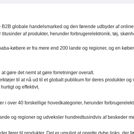
te B2B globale handelsmarked og den førende udbyder af online
r titusinder af produkter, herunder forbrugerelektronik, tøj, skøn
libaba-købere er fra mere end 200 lande og regioner, og en købe
t gøre det nemt at gøre forretninger overalt.
øjer til at nå ud til et globalt publikum for deres produkter og 
rtigt og effektivt.
r i over 40 forskellige hovedkategorier, herunder forbrugerelekt
 lande og regioner og udveksler hundredtusindvis af beskeder m
fører til produkter. Det er umuligt at oprette dybe links, der før