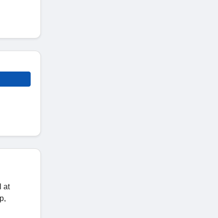
 at
p,