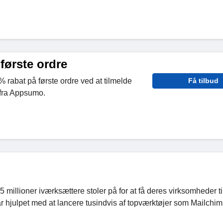
første ordre
 rabat på første ordre ved at tilmelde
Få tilbud
 fra Appsumo.
llioner iværksættere stoler på for at få deres virksomheder til
har hjulpet med at lancere tusindvis af topværktøjer som Mailchim