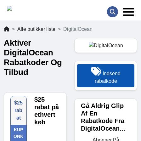
Alle butikker liste
DigitalOcean
Aktiver
DigitalOcean
Rabatkoder Og
Tilbud
Indsend
rabatkode
$25
$25
Gå Aldrig Glip
rabat på
rab
Af En
ethvert
at
Rabatkode Fra
køb
DigitalOcean...
KUP
ONK
Abonner På