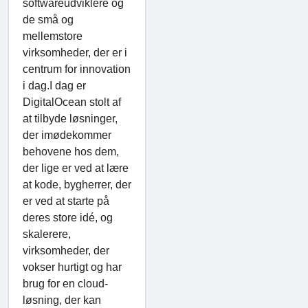
softwareudviklere og
de små og
mellemstore
virksomheder, der er i
centrum for innovation
i dag.I dag er
DigitalOcean stolt af
at tilbyde løsninger,
der imødekommer
behovene hos dem,
der lige er ved at lære
at kode, bygherrer, der
er ved at starte på
deres store idé, og
skalerere,
virksomheder, der
vokser hurtigt og har
brug for en cloud-
løsning, der kan