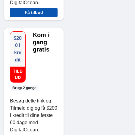
DigitalOcean.
Få tilbud
Kom i
$20
gang
0 i
gratis
kre
dit
TILB
UD
Brugt 2 gange
Besøg dette link og
Tilmeld dig og få $200
i kredit til dine første
60 dage med
DigitalOcean.