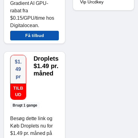
Vip Urcdkey
Gradient AI GPU-
rabat fra
$0.15/GPU/time hos
Digitalocean.
Få tilbud
Droplets
$1.
$1.49 pr.
49
måned
pr
TILB
UD
Brugt 1 gange
Besøg dette link og
Køb Droplets nu for
$1.49 pr. måned på