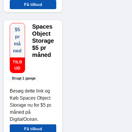
Få tilbud
Spaces
$5
Object
pr
Storage
må
$5 pr
ned
måned
TILB
UD
Brugt 1 gange
Besøg dette link og
Køb Spaces Object
Storage nu for $5 pr.
måned på
DigitalOcean.
Få tilbud