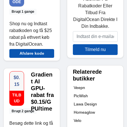
ODE
Rabatkoder Eller
Brugt 1 gange
Tilbud Fra
DigitalOcean Direkte I
Shop nu og Indtast
Din Indbakke.
rabatkoden og få $25
rabat på ethvert køb
fra DigitalOcean.
Tilmeld nu
Afsløre kode
Relaterede
Gradien
$0.
butikker
t AI
15
GPU-
Veepn
rabat fra
TILB
PicWish
UD
$0.15/G
Lawa Design
PU/time
Brugt 2 gange
Homeaglow
Velo
Besøg dette link og få