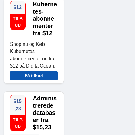
Kuberne
$12
tes-
abonne
TILB
UD
menter
fra $12
Shop nu og Køb
Kubernetes-
abonnementer nu fra
$12 på DigitalOcean.
Få tilbud
Adminis
$15
trerede
,23
databas
er fra
TILB
UD
$15,23