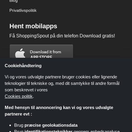
Blog
Privatlivspolitik
Hent mobilapps
Få ShoppingSpout på din telefon Download gratis!
Cookiehåndtering
Vi og vores udvalgte partnere bruger cookies eller lignende
teknologier til tekniske og, med dit samtykke til andre formål
som beskrevet i vores
Cookies politik
.
Med hensyn til annoncering kan vi og vores udvalgte
partnere evt :
Brug
præcise geolokationsdata
Shoppingspout.com/dk eller dets personale er ikke involveret, når du
Brug
identifikationsteknikker
gennem enhedsanalyse
foretager et køb via disse links, Shoppingspout.com/dk optjener kun