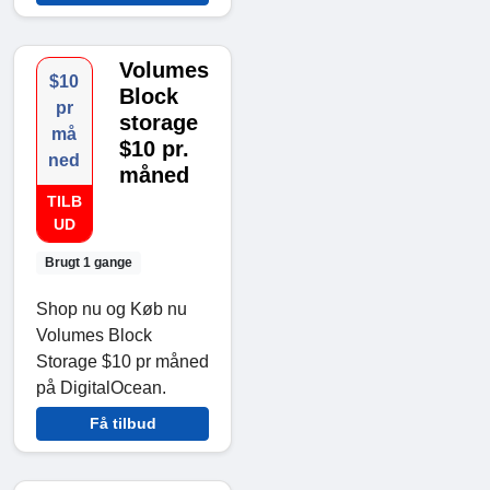
Volumes
$10
Block
pr
storage
må
$10 pr.
ned
måned
TILB
UD
Brugt 1 gange
Shop nu og Køb nu
Volumes Block
Storage $10 pr måned
på DigitalOcean.
Få tilbud