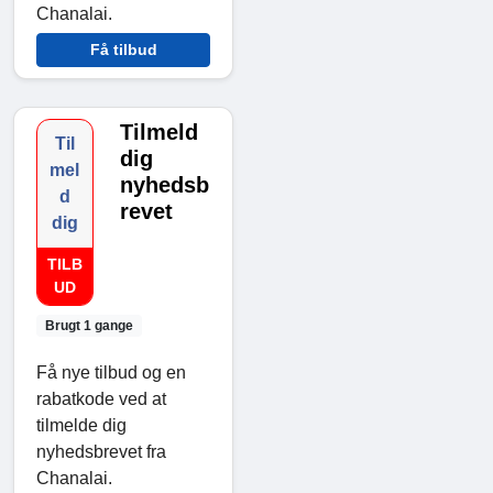
Chanalai.
Få tilbud
Tilmeld
Til
dig
mel
nyhedsb
d
revet
dig
TILB
UD
Brugt 1 gange
Få nye tilbud og en
rabatkode ved at
tilmelde dig
nyhedsbrevet fra
Chanalai.