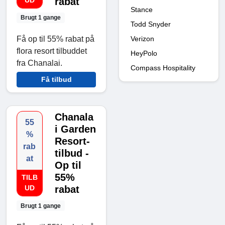
UD
rabat
Stance
Brugt 1 gange
Todd Snyder
Verizon
Få op til 55% rabat på
flora resort tilbuddet
HeyPolo
fra Chanalai.
Compass Hospitality
Få tilbud
Chanala
55
i Garden
%
Resort-
rab
tilbud -
at
Op til
55%
TILB
UD
rabat
Brugt 1 gange