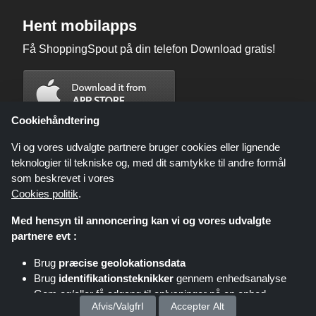
Hent mobilapps
Få ShoppingSpout på din telefon Download gratis!
Cookiehåndtering
Vi og vores udvalgte partnere bruger cookies eller lignende
teknologier til tekniske og, med dit samtykke til andre formål
som beskrevet i vores
Cookies politik
.
Med hensyn til annoncering kan vi og vores udvalgte
partnere evt :
Brug
præcise geolokationsdata
Shoppingspout.com/dk eller dets personale er ikke involveret, når du
Brug
identifikationsteknikker
gennem enhedsanalyse
foretager et køb via disse links, Shoppingspout.com/dk optjener kun
kommission gennem disse links/tilbud.
Gem og/eller få adgang til oplysninger på en enhed
Ophavsret © 2026 ShoppingSpout Alle rettigheder forbeholdes
Afvis/ValgfrI
Accepter Alt