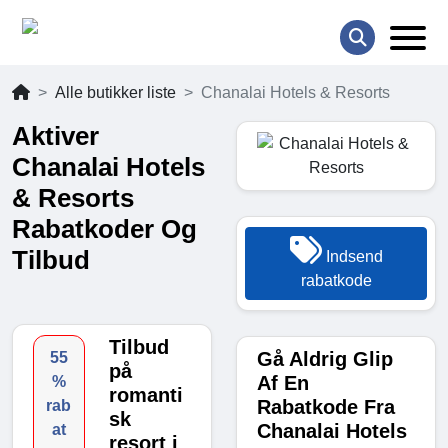
Alle butikker liste
Chanalai Hotels & Resorts
Aktiver
Chanalai Hotels
& Resorts
Rabatkoder Og
Tilbud
Indsend
rabatkode
Tilbud
Gå Aldrig Glip
55
på
Af En
%
romanti
Rabatkode Fra
rab
sk
Chanalai Hotels
at
resort i