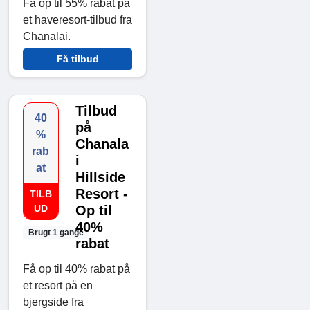
Få op til 55% rabat på
et haveresort-tilbud fra
Chanalai.
Få tilbud
Tilbud
40
på
%
Chanala
rab
i
at
Hillside
Resort -
TILB
UD
Op til
40%
Brugt 1 gange
rabat
Få op til 40% rabat på
et resort på en
bjergside fra