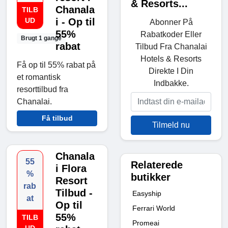
& Resorts...
Chanala
TILB
UD
i - Op til
Abonner På
55%
Rabatkoder Eller
Brugt 1 gange
rabat
Tilbud Fra Chanalai
Hotels & Resorts
Få op til 55% rabat på
Direkte I Din
et romantisk
Indbakke.
resorttilbud fra
Chanalai.
Få tilbud
Tilmeld nu
Chanala
55
Relaterede
i Flora
%
butikker
Resort
rab
Tilbud -
Easyship
at
Op til
Ferrari World
55%
TILB
Promeai