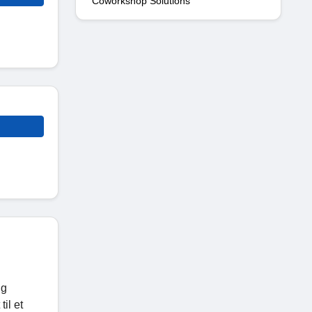
Coworkshop Solutions
ig
il et