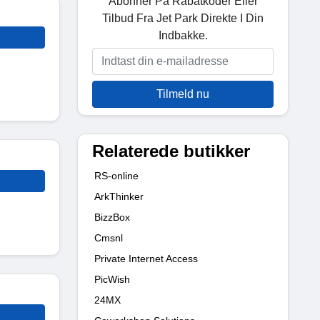
Abonner På Rabatkoder Eller
Tilbud Fra Jet Park Direkte I Din
Indbakke.
Tilmeld nu
Relaterede butikker
RS-online
ArkThinker
BizzBox
Cmsnl
Private Internet Access
PicWish
24MX