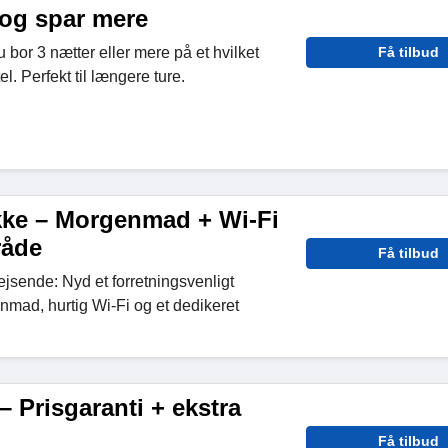
 og spar mere
u bor 3 nætter eller mere på et hvilket
Få tilbud
l. Perfekt til længere ture.
ke – Morgenmad + Wi-Fi
råde
Få tilbud
rejsende: Nyd et forretningsvenligt
nmad, hurtig Wi-Fi og et dedikeret
– Prisgaranti + ekstra
Få tilbud