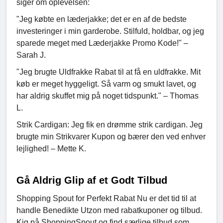
siger om oplevelsen:
"Jeg købte en læderjakke; det er en af de bedste
investeringer i min garderobe. Stilfuld, holdbar, og jeg
sparede meget med Læderjakke Promo Kode!" –
Sarah J.
"Jeg brugte Uldfrakke Rabat til at få en uldfrakke. Mit
køb er meget hyggeligt. Så varm og smukt lavet, og
har aldrig skuffet mig på noget tidspunkt." – Thomas
L.
Strik Cardigan: Jeg fik en drømme strik cardigan. Jeg
brugte min Strikvarer Kupon og bærer den ved enhver
lejlighed! – Mette K.
Gå Aldrig Glip af et Godt Tilbud
Shopping Spout for Perfekt Rabat Nu er det tid til at
handle Benedikte Utzon med rabatkuponer og tilbud.
Kig på ShoppingSpout og find særlige tilbud som