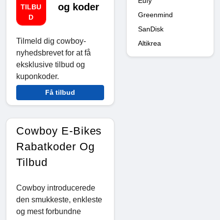
Eufy
og koder
TILBU
Greenmind
D
SanDisk
Tilmeld dig cowboy-
Altikrea
nyhedsbrevet for at få
eksklusive tilbud og
kuponkoder.
Få tilbud
Cowboy E-Bikes
Rabatkoder Og
Tilbud
Cowboy introducerede
den smukkeste, enkleste
og mest forbundne