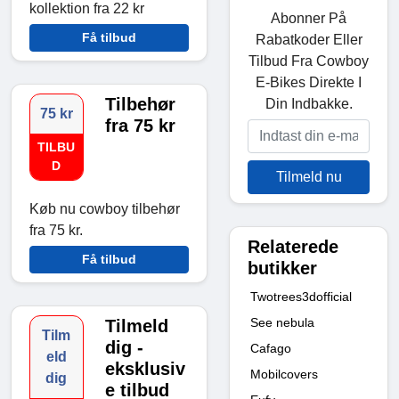
kollektion fra 22 kr
Abonner På
Få tilbud
Rabatkoder Eller
Tilbud Fra Cowboy
E-Bikes Direkte I
Tilbehør
Din Indbakke.
75 kr
fra 75 kr
TILBU
D
Tilmeld nu
Køb nu cowboy tilbehør
fra 75 kr.
Relaterede
Få tilbud
butikker
Twotrees3dofficial
See nebula
Tilmeld
Tilm
dig -
Cafago
eld
eksklusiv
Mobilcovers
dig
e tilbud