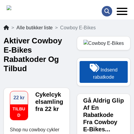
Alle butikker liste
Cowboy E-Bikes
Aktiver Cowboy
E-Bikes
Rabatkoder Og
Tilbud
Indsend
rabatkode
Cykelcyk
22 kr
Gå Aldrig Glip
elsamling
Af En
fra 22 kr
TILBU
Rabatkode
D
Fra Cowboy
E-Bikes...
Shop nu cowboy cykler