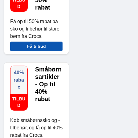
50%
TILBU
D
rabat
Få op til 50% rabat på
sko og tilbehør til store
børn fra Crocs.
Få tilbud
Småbørn
40%
sartikler
raba
- Op til
t
40%
rabat
TILBU
D
Køb småbørnssko og -
tilbehør, og få op til 40%
rabat fra Crocs.