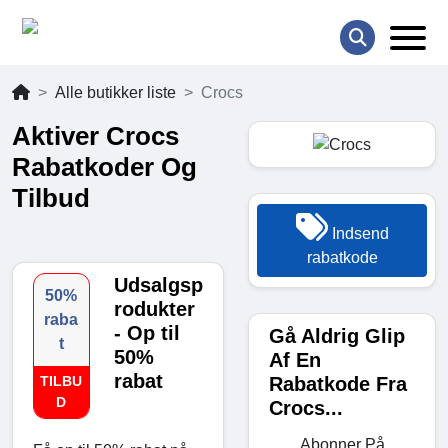
Alle butikker liste
Crocs
Aktiver Crocs
Rabatkoder Og
Tilbud
Indsend
rabatkode
Udsalgsp
50%
rodukter
raba
- Op til
Gå Aldrig Glip
t
50%
Af En
rabat
Rabatkode Fra
TILBU
D
Crocs...
Abonner På