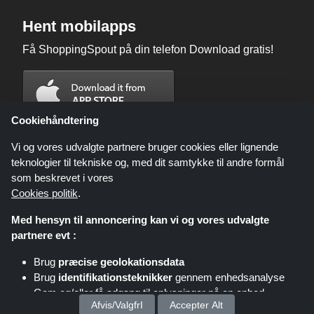
Hent mobilapps
Få ShoppingSpout på din telefon Download gratis!
Cookiehåndtering
Vi og vores udvalgte partnere bruger cookies eller lignende
teknologier til tekniske og, med dit samtykke til andre formål
som beskrevet i vores
Cookies politik
.
Med hensyn til annoncering kan vi og vores udvalgte
partnere evt :
Brug
præcise geolokationsdata
Shoppingspout.com/dk eller dets personale er ikke involveret, når du
Brug
identifikationsteknikker
gennem enhedsanalyse
foretager et køb via disse links, Shoppingspout.com/dk optjener kun
kommission gennem disse links/tilbud.
Gem og/eller få adgang til oplysninger på en enhed
Ophavsret © 2026 ShoppingSpout Alle rettigheder forbeholdes
Afvis/ValgfrI
Accepter Alt