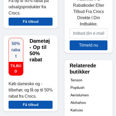
Få op til 50% rabat på
Rabatkoder Eller
udsalgsprodukter fra
Tilbud Fra Crocs
Crocs.
Direkte I Din
Få tilbud
Indbakke.
Dametøj
50%
Tilmeld nu
- Op til
raba
50%
t
rabat
Relaterede
TILBU
butikker
D
Tenson
Køb damesko og -
Popilush
tilbehør, og få op til 50%
Aerislumen
rabat fra Crocs.
Alohahoo
Få tilbud
Katruss