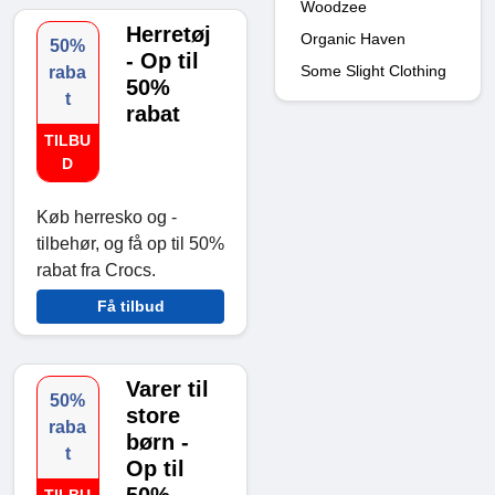
Woodzee
Herretøj
Organic Haven
50%
- Op til
Some Slight Clothing
raba
50%
t
rabat
TILBU
D
Køb herresko og -
tilbehør, og få op til 50%
rabat fra Crocs.
Få tilbud
Varer til
50%
store
raba
børn -
t
Op til