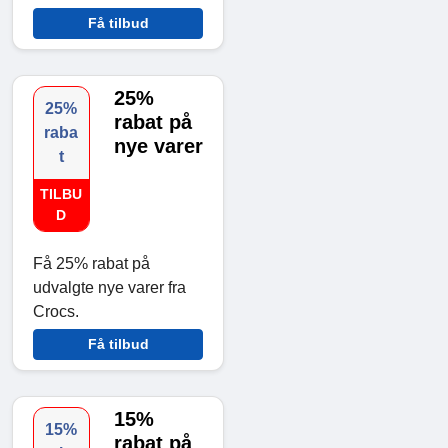
Få tilbud
25%
25%
rabat på
raba
nye varer
t
TILBU
D
Få 25% rabat på
udvalgte nye varer fra
Crocs.
Få tilbud
15%
15%
rabat på