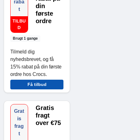
raba
din
t
første
ordre
TILBU
D
Brugt 1 gange
Tilmeld dig
nyhedsbrevet, og få
15% rabat på din første
ordre hos Crocs.
Få tilbud
Gratis
Grat
fragt
is
over €75
frag
t