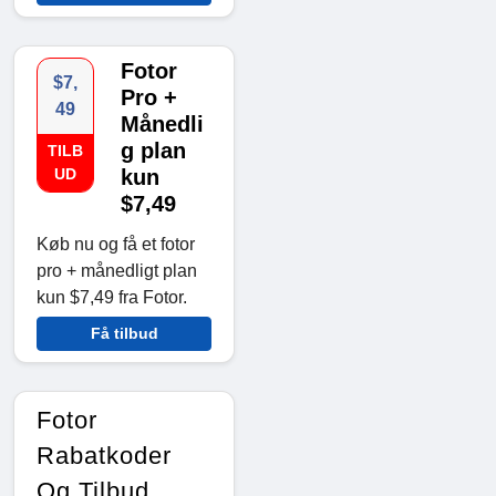
Fotor
$7,
Pro +
49
Månedli
g plan
TILB
UD
kun
$7,49
Køb nu og få et fotor
pro + månedligt plan
kun $7,49 fra Fotor.
Få tilbud
Fotor
Rabatkoder
Og Tilbud