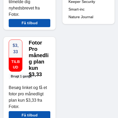
tilmelde dig
Keeper Security
nyhedsbrevet fra
Smart-inc
Fotor.
Nature Journal
Få tilbud
Fotor
$3,
Pro
33
månedli
g plan
TILB
UD
kun
$3,33
Brugt 1 gange
Besøg linket og få et
fotor pro månedligt
plan kun $3,33 fra
Fotor.
Få tilbud