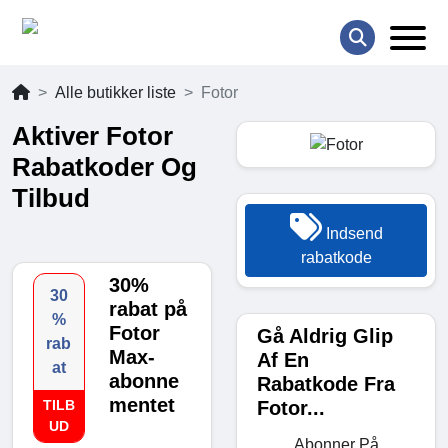
Alle butikker liste
Fotor
Aktiver Fotor
Rabatkoder Og
Tilbud
Indsend
rabatkode
30%
30
rabat på
%
Fotor
Gå Aldrig Glip
rab
Max-
Af En
at
abonne
Rabatkode Fra
mentet
Fotor...
TILB
UD
Abonner På