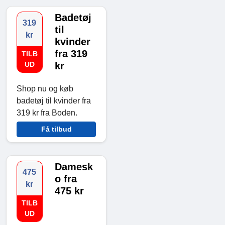
Badetøj
319
til
kr
kvinder
fra 319
TILB
UD
kr
Shop nu og køb
badetøj til kvinder fra
319 kr fra Boden.
Få tilbud
Damesk
475
o fra
kr
475 kr
TILB
UD