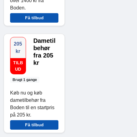
over 1400 kr fra
Boden.
Få tilbud
Dametil
205
behør
kr
fra 205
kr
TILB
UD
Brugt 1 gange
Køb nu og køb
dametilbehør fra
Boden til en startpris
på 205 kr.
Få tilbud