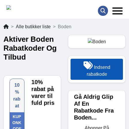
Alle butikker liste
Boden
Aktiver Boden
Rabatkoder Og
Tilbud
Indsend
rabatkode
10%
10
rabat på
%
varer til
Gå Aldrig Glip
rab
fuld pris
Af En
at
Rabatkode Fra
Boden...
KUP
ONK
Abonner På
ODE