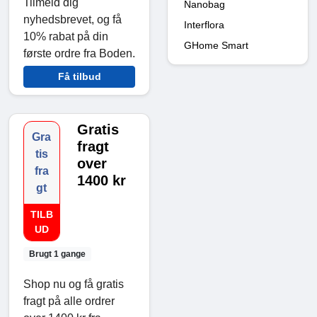
Tilmeld dig
Nanobag
nyhedsbrevet, og få
Interflora
10% rabat på din
GHome Smart
første ordre fra Boden.
Få tilbud
Gratis
Gra
fragt
tis
over
fra
1400 kr
gt
TILB
UD
Brugt 1 gange
Shop nu og få gratis
fragt på alle ordrer