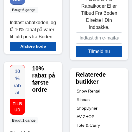
Rabatkoder Eller
Brugt 6 gange
Tilbud Fra Boden
Direkte I Din
Indtast rabatkoden, og
Indbakke.
få 10% rabat på varer
til fuld pris fra Boden.
Afsløre kode
Tilmeld nu
10%
10
Relaterede
rabat på
%
butikker
første
rab
ordre
Snow Rental
at
Rihoas
TILB
ShopDyner
UD
AV ZHOP
Brugt 1 gange
Tote & Carry