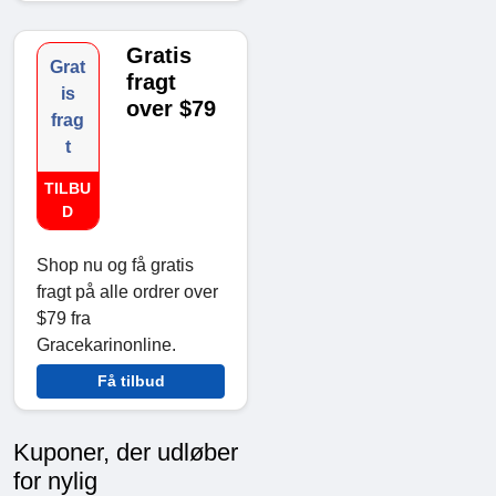
Gratis
Grat
fragt
is
over $79
frag
t
TILBU
D
Shop nu og få gratis
fragt på alle ordrer over
$79 fra
Gracekarinonline.
Få tilbud
Kuponer, der udløber
for nylig