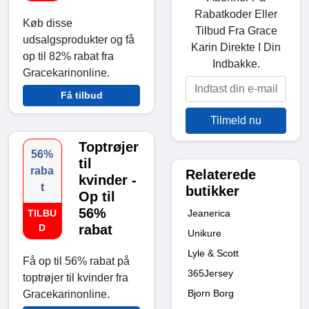
Rabatkoder Eller
Køb disse
Tilbud Fra Grace
udsalgsprodukter og få
Karin Direkte I Din
op til 82% rabat fra
Indbakke.
Gracekarinonline.
Få tilbud
Tilmeld nu
Toptrøjer
56%
til
raba
Relaterede
kvinder -
t
butikker
Op til
56%
Jeanerica
TILBU
D
rabat
Unikure
Lyle & Scott
Få op til 56% rabat på
365Jersey
toptrøjer til kvinder fra
Bjorn Borg
Gracekarinonline.