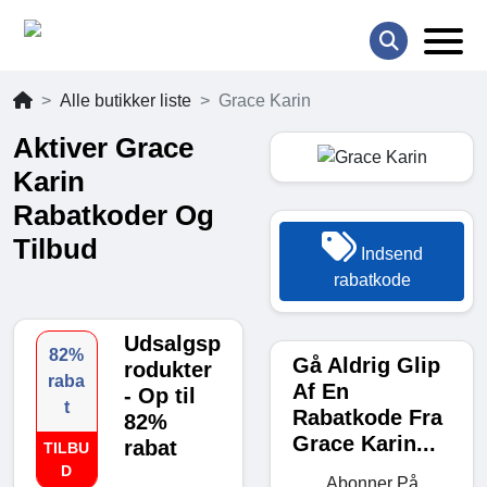
Alle butikker liste
Grace Karin
Aktiver Grace
Karin
Rabatkoder Og
Tilbud
Indsend
rabatkode
Udsalgsp
82%
Gå Aldrig Glip
rodukter
raba
Af En
- Op til
t
Rabatkode Fra
82%
Grace Karin...
rabat
TILBU
D
Abonner På