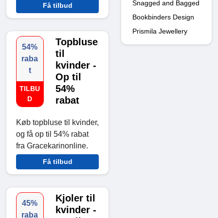
Snagged and Bagged
Få tilbud
Bookbinders Design
Prismila Jewellery
Topbluse
54%
til
raba
kvinder -
t
Op til
54%
TILBU
D
rabat
Køb topbluse til kvinder,
og få op til 54% rabat
fra Gracekarinonline.
Få tilbud
Kjoler til
45%
kvinder -
raba