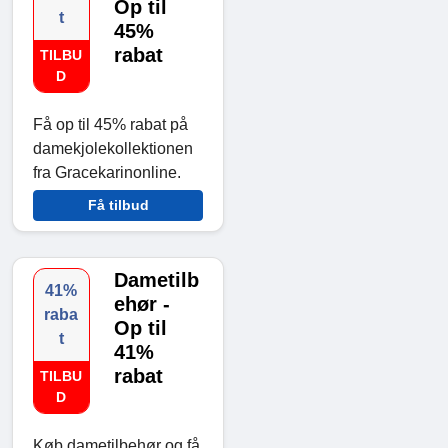
Op til
t
45%
rabat
TILBU
D
Få op til 45% rabat på
damekjolekollektionen
fra Gracekarinonline.
Få tilbud
Dametilb
41%
ehør -
raba
Op til
t
41%
rabat
TILBU
D
Køb dametilbehør og få