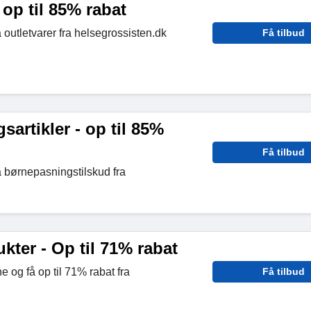
 op til 85% rabat
 outletvarer fra helsegrossisten.dk
Få tilbud
artikler - op til 85%
Få tilbud
å børnepasningstilskud fra
ter - Op til 71% rabat
 og få op til 71% rabat fra
Få tilbud