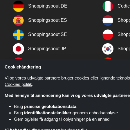
Shoppingspout DE
Codic
Shoppingspout ES
Shopp
Shoppingspout SE
Shopp
Shoppingspout JP
Shopp
Shoppingspout TR
Shopp
Cookiehåndtering
Shoppingspout NO
Vi og vores udvalgte partnere bruger cookies eller lignende teknolo
Cookies politik
.
Med hensyn til annoncering kan vi og vores udvalgte partnere 
Brug
præcise geolokationsdata
Brug
identifikationsteknikker
gennem enhedsanalyse
Gem og/eller få adgang til oplysninger på en enhed
Shoppingspout.com/dk eller dets 