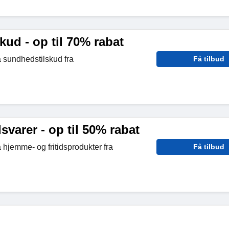
ud - op til 70% rabat
å sundhedstilskud fra
Få tilbud
svarer - op til 50% rabat
 hjemme- og fritidsprodukter fra
Få tilbud