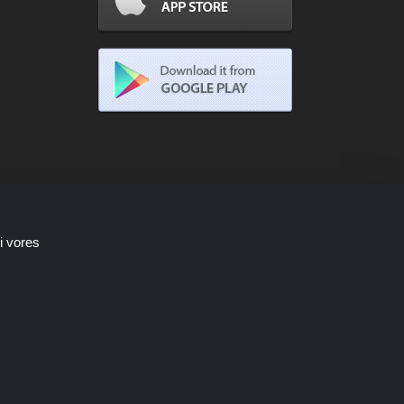
i vores
Shoppingspout.com/dk optjener kun