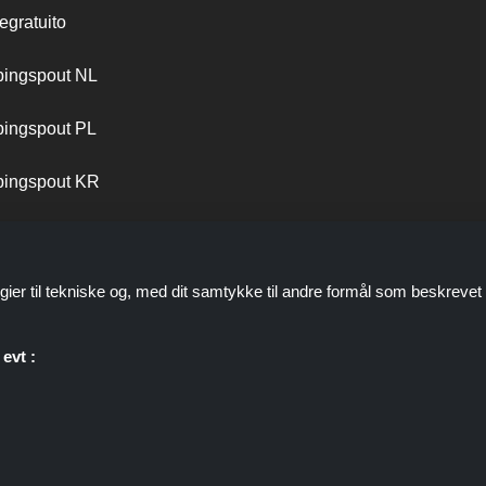
egratuito
ingspout NL
ingspout PL
ingspout KR
ingspout PT
gier til tekniske og, med dit samtykke til andre formål som beskrevet 
evt :
personale er ikke involveret, når du foretager et køb via disse links, 