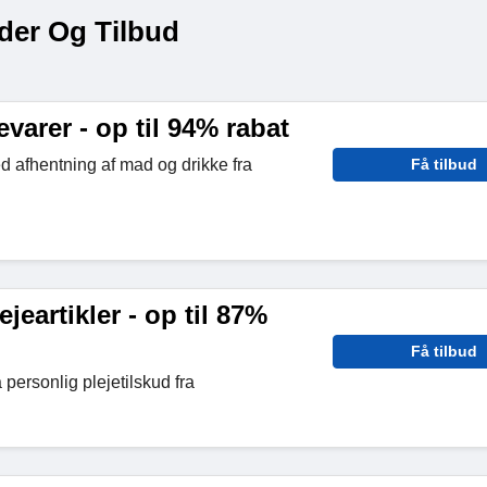
der Og Tilbud
varer - op til 94% rabat
ed afhentning af mad og drikke fra
Få tilbud
jeartikler - op til 87%
Få tilbud
 personlig plejetilskud fra