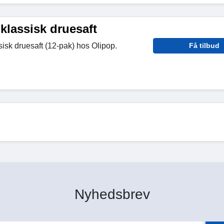
klassisk druesaft
isk druesaft (12-pak) hos Olipop.
Få tilbud
Nyhedsbrev