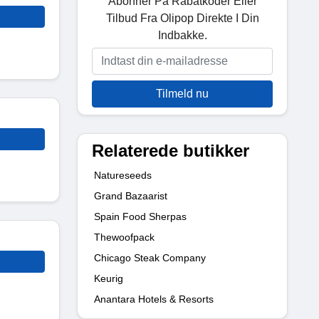
Abonner På Rabatkoder Eller
Tilbud Fra Olipop Direkte I Din
Indbakke.
Tilmeld nu
Relaterede butikker
Natureseeds
Grand Bazaarist
Spain Food Sherpas
Thewoofpack
Chicago Steak Company
Keurig
Anantara Hotels & Resorts