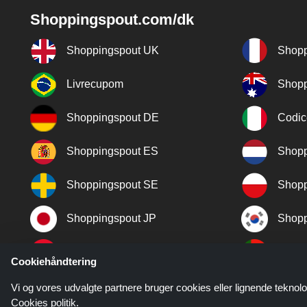
Shoppingspout.com/dk
Shoppingspout UK
Shopp
Livrecupom
Shopp
Shoppingspout DE
Codic
Shoppingspout ES
Shopp
Shoppingspout SE
Shopp
Shoppingspout JP
Shopp
Shoppingspout TR
Shopp
Cookiehåndtering
Shoppingspout NO
Vi og vores udvalgte partnere bruger cookies eller lignende teknolo
Cookies politik
.