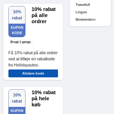
Tweetfull
10% rabat
10%
Linguix
på alle
rabat
Bestwestern
ordrer
KUPON
KODE
Brugt 1 gange
Få 10% rabat på alle ordrer
ved at tilføje en rabatkode
fra Holidayautos.
Afsløre kode
10% rabat
10%
på hele
rabat
køb
KUPON