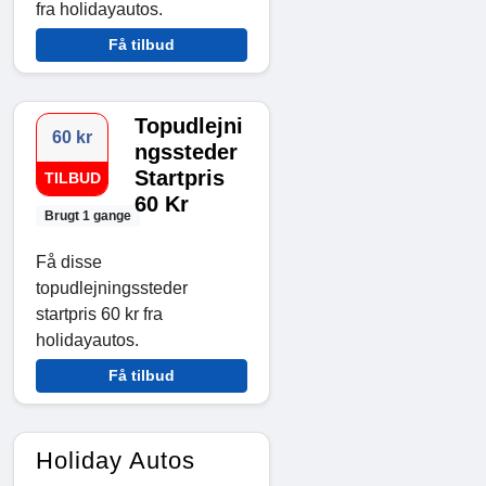
fra holidayautos.
Få tilbud
Topudlejni
60 kr
ngssteder
Startpris
TILBUD
60 Kr
Brugt 1 gange
Få disse
topudlejningssteder
startpris 60 kr fra
holidayautos.
Få tilbud
Holiday Autos