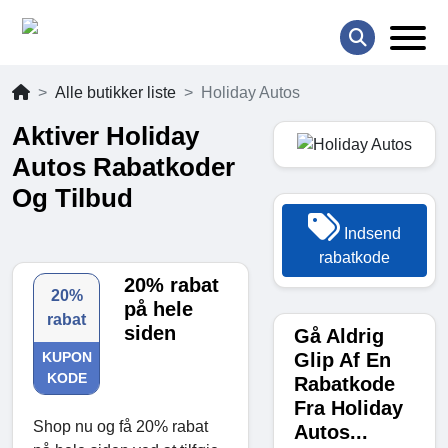
Alle butikker liste
Holiday Autos
Aktiver Holiday
Autos Rabatkoder
Og Tilbud
Indsend
rabatkode
20% rabat
20%
på hele
rabat
siden
Gå Aldrig
Glip Af En
KUPON
KODE
Rabatkode
Fra Holiday
Shop nu og få 20% rabat
Autos...