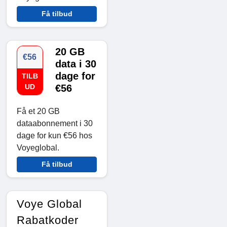
Få tilbud
20 GB
€56
data i 30
dage for
TILB
UD
€56
Få et 20 GB
dataabonnement i 30
dage for kun €56 hos
Voyeglobal.
Få tilbud
Voye Global
Rabatkoder