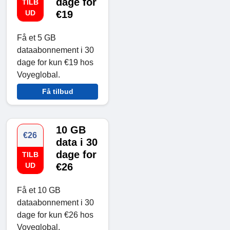
dage for
TILB
UD
€19
Få et 5 GB
dataabonnement i 30
dage for kun €19 hos
Voyeglobal.
Få tilbud
10 GB
€26
data i 30
dage for
TILB
UD
€26
Få et 10 GB
dataabonnement i 30
dage for kun €26 hos
Voyeglobal.