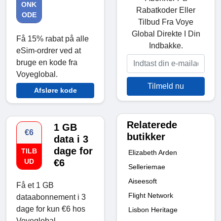
ONK
Rabatkoder Eller
ODE
Tilbud Fra Voye
Global Direkte I Din
Få 15% rabat på alle
Indbakke.
eSim-ordrer ved at
bruge en kode fra
Voyeglobal.
Tilmeld nu
Afsløre kode
Relaterede
1 GB
€6
butikker
data i 3
dage for
TILB
Elizabeth Arden
UD
€6
Selleriemae
Aiseesoft
Få et 1 GB
Flight Network
dataabonnement i 3
dage for kun €6 hos
Lisbon Heritage
Voyeglobal.