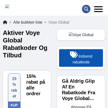
Alle butikker liste
Voye Global
Aktiver Voye
Global
Rabatkoder Og
Tilbud
Indsend
rabatkode
15%
15
Gå Aldrig Glip
rabat på
%
Af En
alle
rab
Rabatkode Fra
ordrer
at
Voye Global...
KUP
Abonner På