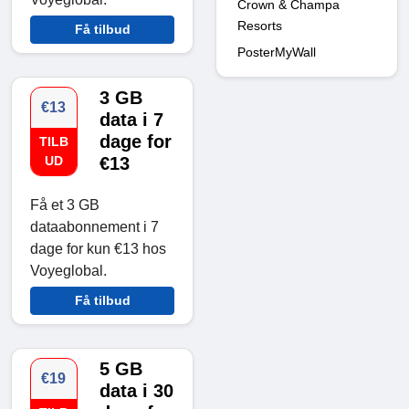
Crown & Champa
Resorts
Få tilbud
PosterMyWall
3 GB
€13
data i 7
dage for
TILB
UD
€13
Få et 3 GB
dataabonnement i 7
dage for kun €13 hos
Voyeglobal.
Få tilbud
5 GB
€19
data i 30