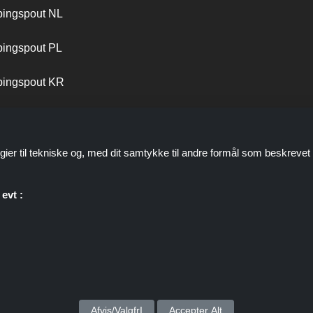
ingspout NL
ingspout PL
ingspout KR
ingspout PT
gier til tekniske og, med dit samtykke til andre formål som beskrevet 
evt :
personale er ikke involveret, når du foretager et køb via disse links, 
kommission gennem disse links/tilbud.
Ophavsret © 2026 ShoppingSpout Alle rettigheder forbeholdes
Afvis/ValgfrI
Accepter Alt