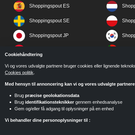
Shoppingspout ES
Shopp
Shoppingspout SE
Shopp
Shoppingspout JP
Shopp
Shoppingspout TR
Shopp
Cookiehåndtering
Shoppingspout NO
Vi og vores udvalgte partnere bruger cookies eller lignende teknolo
Cookies politik
.
Med hensyn til annoncering kan vi og vores udvalgte partnere 
Brug
præcise geolokationsdata
Brug
identifikationsteknikker
gennem enhedsanalyse
Gem og/eller få adgang til oplysninger på en enhed
Shoppingspout.com/dk eller dets 
Vi behandler dine personoplysninger til :
Tilbyd tilpassede annoncer og indhold