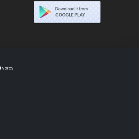
i vores
Shoppingspout.com/dk optjener kun