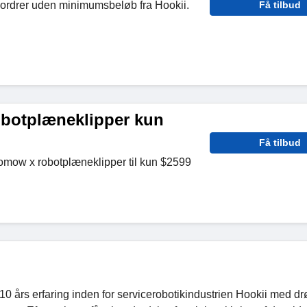
le ordrer uden minimumsbeløb fra Hookii.
Få tilbud
botplæneklipper kun
Få tilbud
mow x robotplæneklipper til kun $2599
10 års erfaring inden for servicerobotikindustrien Hookii med 