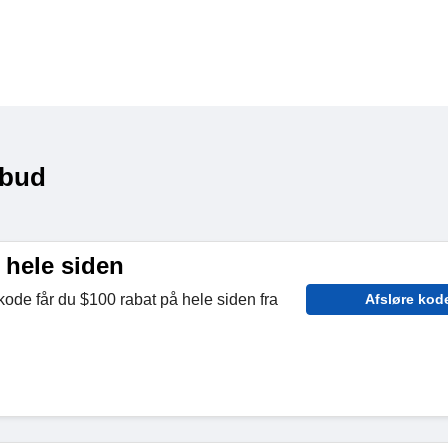
lbud
 hele siden
tkode får du $100 rabat på hele siden fra
Afsløre kod