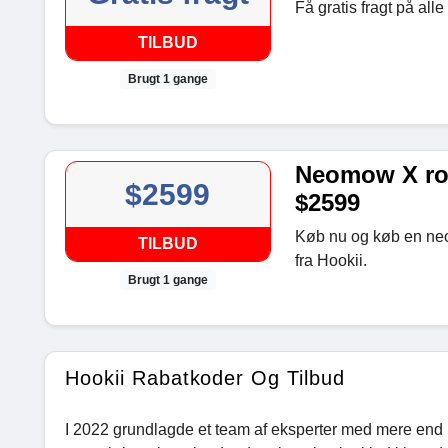
Få gratis fragt på al
TILBUD
Brugt 1 gange
Neomow X ro
$2599
$2599
Køb nu og køb en neo
TILBUD
fra Hookii.
Brugt 1 gange
Hookii Rabatkoder Og Tilbud
I 2022 grundlagde et team af eksperter med mere end 