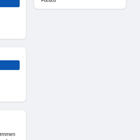
Pococo
drømmen