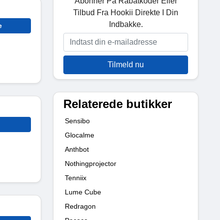
Abonner På Rabatkoder Eller
Tilbud Fra Hookii Direkte I Din
Indbakke.
e
Tilmeld nu
Relaterede butikker
Sensibo
Glocalme
Anthbot
Nothingprojector
Tenniix
Lume Cube
Redragon