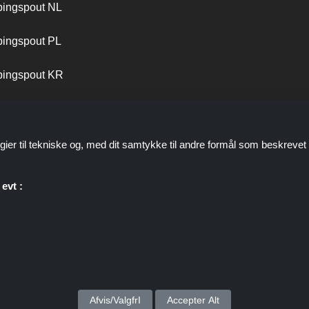
ingspout NL
ingspout PL
ingspout KR
ingspout PT
gier til tekniske og, med dit samtykke til andre formål som beskrevet 
evt :
personale er ikke involveret, når du foretager et køb via disse links, 
kommission gennem disse links/tilbud.
Ophavsret © 2026 ShoppingSpout Alle rettigheder forbeholdes
Afvis/ValgfrI
Accepter Alt