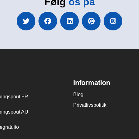
Følg
os på
Information
Blog
ingspout FR
Privatlivspolitik
ingspout AU
egratuito