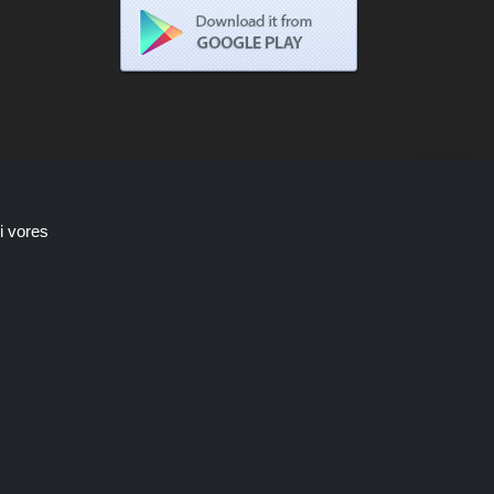
i vores
Shoppingspout.com/dk optjener kun