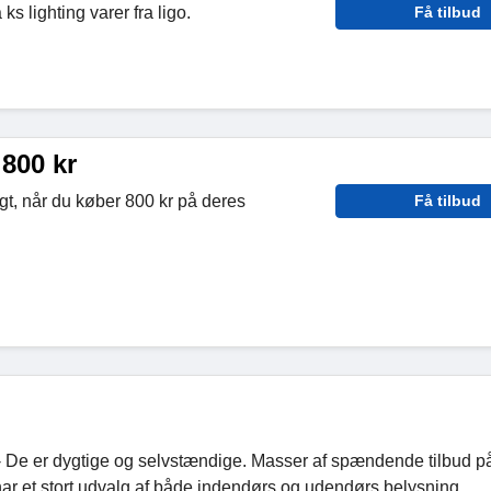
ks lighting varer fra ligo.
Få tilbud
 800 kr
ragt, når du køber 800 kr på deres
Få tilbud
e - De er dygtige og selvstændige. Masser af spændende tilbud p
har et stort udvalg af både indendørs og udendørs belysning,