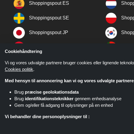
Shoppingspout ES
Shopp
Shoppingspout SE
Shopp
Shoppingspout JP
Shopp
Shoppingspout TR
Shopp
Cookiehåndtering
Shoppingspout NO
Vi og vores udvalgte partnere bruger cookies eller lignende teknolo
Cookies politik
.
Med hensyn til annoncering kan vi og vores udvalgte partnere 
Brug
præcise geolokationsdata
Brug
identifikationsteknikker
gennem enhedsanalyse
Gem og/eller få adgang til oplysninger på en enhed
Shoppingspout.com/dk eller dets 
Vi behandler dine personoplysninger til :
Tilbyd tilpassede annoncer og indhold