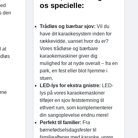
os specielle:
med
s den
Trådløs og bærbar sjov:
Vil du
have dit karaokesystem inden for
rækkevidde, uanset hvor du er?
Vores trådløse og bærbare
 at
karaokemaskiner giver dig
ådløs
mulighed for at nyde overalt – fra en
park, en fest eller blot hjemme i
stuen.
LED-lys for ekstra gnistre:
LED-
erne
lys på vores karaokemaskiner
tilføjer en sjov feststemning til
ethvert rum, som komplementerer
din sangoplevelse endnu mere!
Perfekt til familier:
Fra
børnefødselsdagsfester til
familieaftener med karaoke, vores