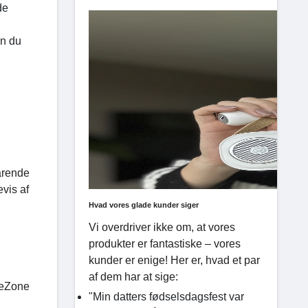
de
an du
varende
evis af
Hvad vores glade kunder siger
Vi overdriver ikke om, at vores
produkter er fantastiske – vores
kunder er enige! Her er, hvad et par
af dem har at sige:
leZone
"Min datters fødselsdagsfest var