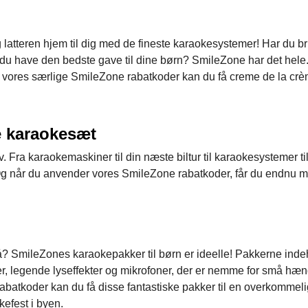
latteren hjem til dig med de fineste karaokesystemer! Har du br
l du have den bedste gave til dine børn? SmileZone har det hele
vores særlige SmileZone rabatkoder kan du få creme de la crè
e karaokesæt
 Fra karaokemaskiner til din næste biltur til karaokesystemer ti
. Og når du anvender vores SmileZone rabatkoder, får du endnu m
? SmileZones karaokepakker til børn er ideelle! Pakkerne inde
r, legende lyseffekter og mikrofoner, der er nemme for små hæn
tkoder kan du få disse fantastiske pakker til en overkommelig
efest i byen.