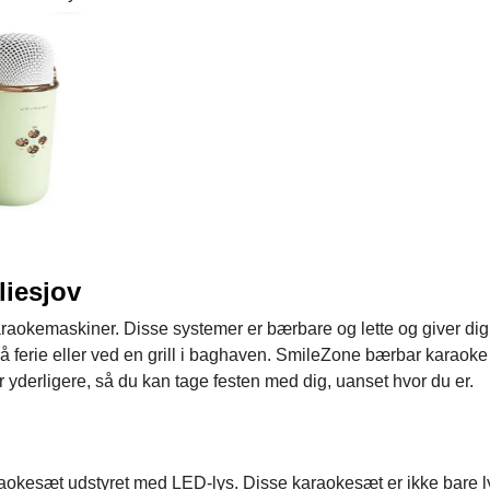
liesjov
okemaskiner. Disse systemer er bærbare og lette og giver dig
på ferie eller ved en grill i baghaven. SmileZone bærbar karaoke
yderligere, så du kan tage festen med dig, uanset hvor du er.
aokesæt udstyret med LED-lys. Disse karaokesæt er ikke bare l