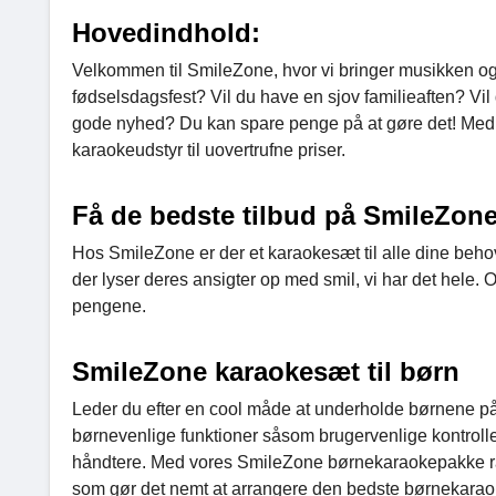
Hovedindhold:
Velkommen til SmileZone, hvor vi bringer musikken og 
fødselsdagsfest? Vil du have en sjov familieaften? Vi
gode nyhed? Du kan spare penge på at gøre det! Med 
karaokeudstyr til uovertrufne priser.
Få de bedste tilbud på SmileZon
Hos SmileZone er der et karaokesæt til alle dine behov.
der lyser deres ansigter op med smil, vi har det hele
pengene.
SmileZone karaokesæt til børn
Leder du efter en cool måde at underholde børnene på
børnevenlige funktioner såsom brugervenlige kontrolle
håndtere. Med vores SmileZone børnekaraokepakke raba
som gør det nemt at arrangere den bedste børnekaraok