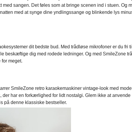
akt med sangen. Det føles som at bringe scenen ind i stuen. Og 
natten med at synge dine yndlingssange og blinkende lys minu
okesystemer dit bedste bud. Med trådløse mikrofoner er du fri til
le beskæftige dig med rodede ledninger. Og med SmileZone tr
 for meget.
, parrer SmileZone retro karaokemaskiner vintage-look med mod
folk, der har en forkærlighed for lidt nostalgi. Glem ikke at anvende
is på denne klassiske bestseller.