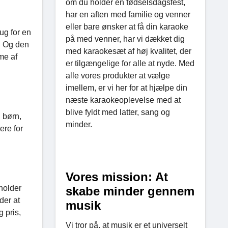
om du holder en fødselsdagsfest,
har en aften med familie og venner
eller bare ønsker at få din karaoke
ug for en
på med venner, har vi dækket dig
. Og den
med karaokesæt af høj kvalitet, der
me af
er tilgængelige for alle at nyde. Med
alle vores produkter at vælge
imellem, er vi her for at hjælpe din
næste karaokeoplevelse med at
blive fyldt med latter, sang og
l børn,
minder.
ere for
Vores mission: At
holder
skabe minder gennem
der at
musik
 pris,
Vi tror på, at musik er et universelt