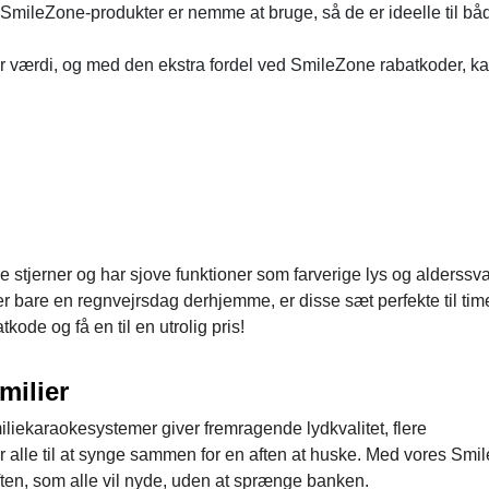
SmileZone-produkter er nemme at bruge, så de er ideelle til bå
r værdi, og med den ekstra fordel ved SmileZone rabatkoder, k
ine stjerner og har sjove funktioner som farverige lys og alderss
er bare en regnvejrsdag derhjemme, er disse sæt perfekte til tim
de og få en til en utrolig pris!
milier
iliekaraokesystemer giver fremragende lydkvalitet, flere
 alle til at synge sammen for en aften at huske. Med vores Smi
ten, som alle vil nyde, uden at sprænge banken.