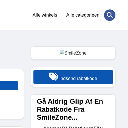
Alle winkels
Alle categorieën
Indsend rabatkode
Gå Aldrig Glip Af En
Rabatkode Fra
SmileZone...