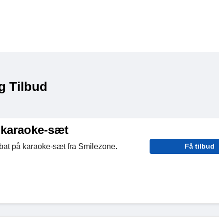
g Tilbud
 karaoke-sæt
at på karaoke-sæt fra Smilezone.
Få tilbud