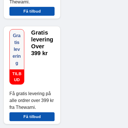
Thewarni.
Få tilbud
Gratis
Gra
levering
tis
Over
lev
399 kr
erin
g
TILB
UD
Få gratis levering på
alle ordrer over 399 kr
fra Thewarni.
Få tilbud