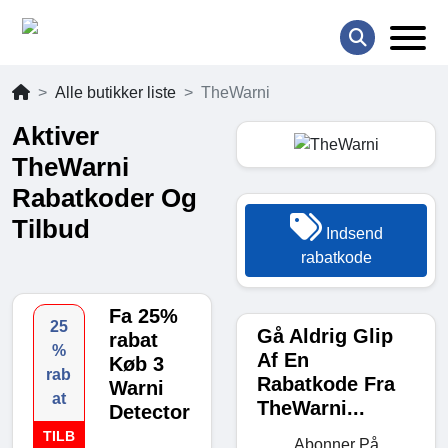
Alle butikker liste
TheWarni
Aktiver
TheWarni
Rabatkoder Og
Tilbud
Indsend
rabatkode
Fa 25%
25
Gå Aldrig Glip
rabat
%
Af En
Køb 3
rab
Rabatkode Fra
Warni
at
TheWarni...
Detector
TILB
Abonner På