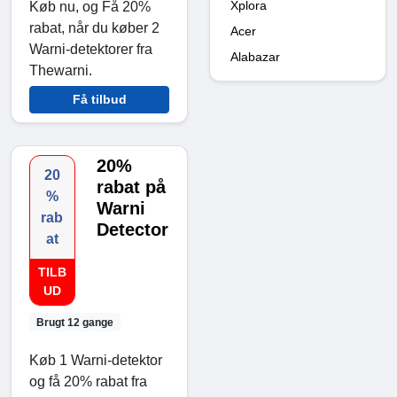
Xplora
Køb nu, og Få 20%
rabat, når du køber 2
Acer
Warni-detektorer fra
Alabazar
Thewarni.
Få tilbud
20%
20
rabat på
%
Warni
rab
Detector
at
TILB
UD
Brugt 12 gange
Køb 1 Warni-detektor
og få 20% rabat fra