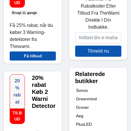
UD
Rabatkoder Eller
Tilbud Fra TheWarni
Brugt 11 gange
Direkte I Din
Få 25% rabat, når du
Indbakke.
køber 3 Warning-
detektorer fra
Thewarni.
Tilmeld nu
Få tilbud
Relaterede
20%
butikker
20
rabat
%
Sonos
Køb 2
rab
Warni
Greenmind
at
Detector
Grover
TILB
Aeg
UD
PlusLED