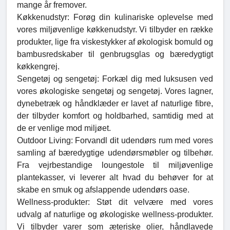
mange år fremover.
Køkkenudstyr: Forøg din kulinariske oplevelse med
vores miljøvenlige køkkenudstyr. Vi tilbyder en række
produkter, lige fra viskestykker af økologisk bomuld og
bambusredskaber til genbrugsglas og bæredygtigt
køkkengrej.
Sengetøj og sengetøj: Forkæl dig med luksusen ved
vores økologiske sengetøj og sengetøj. Vores lagner,
dynebetræk og håndklæder er lavet af naturlige fibre,
der tilbyder komfort og holdbarhed, samtidig med at
de er venlige mod miljøet.
Outdoor Living: Forvandl dit udendørs rum med vores
samling af bæredygtige udendørsmøbler og tilbehør.
Fra vejrbestandige loungestole til miljøvenlige
plantekasser, vi leverer alt hvad du behøver for at
skabe en smuk og afslappende udendørs oase.
Wellness-produkter: Støt dit velvære med vores
udvalg af naturlige og økologiske wellness-produkter.
Vi tilbyder varer som æteriske olier, håndlavede