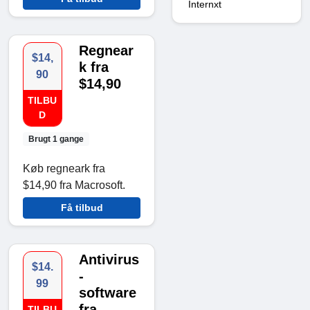
Internxt
Regnear
$14,
k fra
90
$14,90
TILBU
D
Brugt 1 gange
Køb regneark fra
$14,90 fra Macrosoft.
Få tilbud
Antivirus
$14.
-
99
software
fra
TILBU