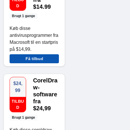
D
$14.99
Brugt 1 gange
Køb disse
antivirusprogrammer fra
Macrosoft til en startpris
på $14,99.
Få tilbud
CorelDra
$24,
w-
99
software
fra
TILBU
D
$24,99
Brugt 1 gange
Køb disse coreldraw-