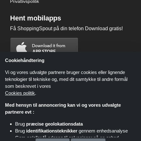
Privatlivspolitik
Hent mobilapps
Få ShoppingSpout på din telefon Download gratis!
Cookiehåndtering
Vi og vores udvalgte partnere bruger cookies eller lignende
teknologier til tekniske og, med dit samtykke til andre formål
som beskrevet i vores
Cookies politik
.
Med hensyn til annoncering kan vi og vores udvalgte
partnere evt :
Brug
præcise geolokationsdata
Shoppingspout.com/dk eller dets personale er ikke involveret, når du
Brug
identifikationsteknikker
gennem enhedsanalyse
foretager et køb via disse links, Shoppingspout.com/dk optjener kun
kommission gennem disse links/tilbud.
Gem og/eller få adgang til oplysninger på en enhed
Ophavsret © 2026 ShoppingSpout Alle rettigheder forbeholdes