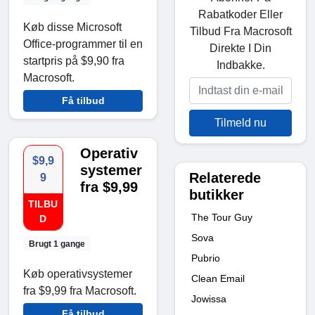
Rabatkoder Eller
Køb disse Microsoft
Tilbud Fra Macrosoft
Office-programmer til en
Direkte I Din
startpris på $9,90 fra
Indbakke.
Macrosoft.
Få tilbud
Tilmeld nu
Operativ
$9,9
systemer
Relaterede
9
fra $9,99
butikker
TILBU
The Tour Guy
D
Sova
Brugt 1 gange
Pubrio
Køb operativsystemer
Clean Email
fra $9,99 fra Macrosoft.
Jowissa
Få tilbud