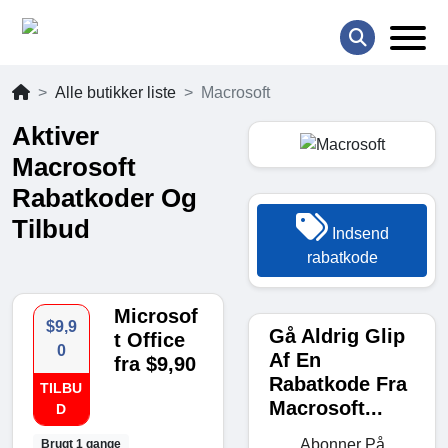
Alle butikker liste
Macrosoft
Aktiver
Macrosoft
Rabatkoder Og
Tilbud
Indsend
rabatkode
Microsof
$9,9
Gå Aldrig Glip
t Office
0
Af En
fra $9,90
Rabatkode Fra
TILBU
Macrosoft...
D
Abonner På
Brugt 1 gange