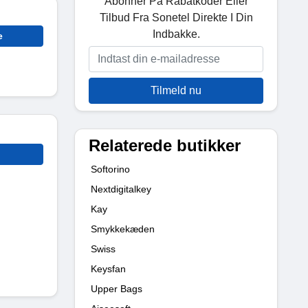
Abonner På Rabatkoder Eller
Tilbud Fra Sonetel Direkte I Din
Indbakke.
e
Tilmeld nu
Relaterede butikker
Softorino
Nextdigitalkey
Kay
Smykkekæden
Swiss
Keysfan
Upper Bags