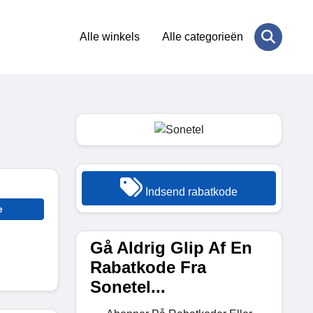
Alle winkels
Alle categorieën
Indsend rabatkode
e
Gå Aldrig Glip Af En
Rabatkode Fra
Sonetel...