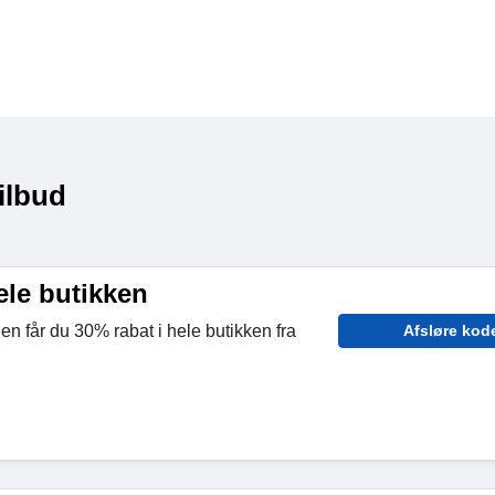
ilbud
ele butikken
den får du 30% rabat i hele butikken fra
Afsløre kod