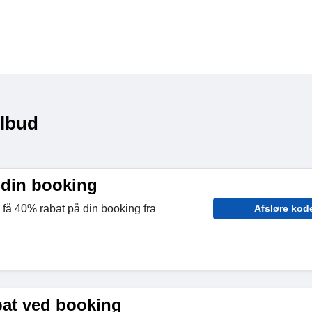
ilbud
 din booking
 få 40% rabat på din booking fra
Afsløre kod
bat ved booking