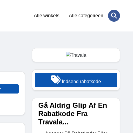
Alle winkels
Alle categorieën
Indsend rabatkode
e
Gå Aldrig Glip Af En
Rabatkode Fra
Travala...