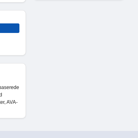
nbaserede
d
ter, AVA-