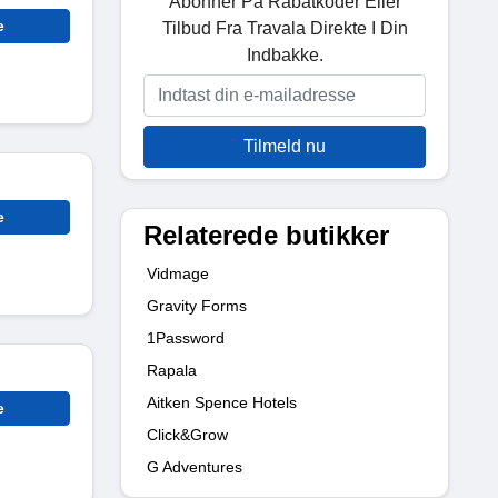
Abonner På Rabatkoder Eller
e
Tilbud Fra Travala Direkte I Din
Indbakke.
Tilmeld nu
e
Relaterede butikker
Vidmage
Gravity Forms
1Password
Rapala
Aitken Spence Hotels
e
Click&Grow
G Adventures