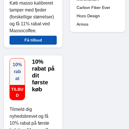
Køb masso kalibreret
Carbon Fiber Ever
tamper med fjeder
Hozo Design
(forskellige størrelser)
og få 11% rabat ved
Armos
Massocoffee.
Få tilbud
10%
10%
rabat på
rab
dit
at
første
køb
TILBU
D
Tilmeld dig
nyhedsbrevet og få
10% rabat på første