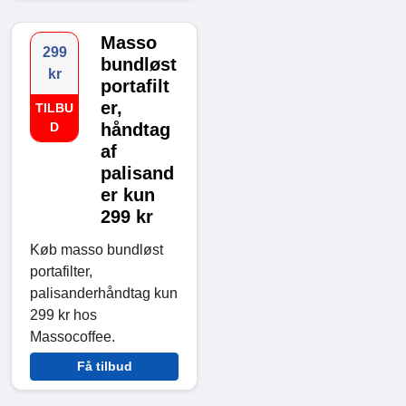
Masso
299
bundløst
kr
portafilt
er,
TILBU
D
håndtag
af
palisand
er kun
299 kr
Køb masso bundløst
portafilter,
palisanderhåndtag kun
299 kr hos
Massocoffee.
Få tilbud