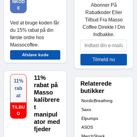
NKOD
Abonner På
E
Rabatkoder Eller
Tilbud Fra Masso
Ved at bruge koden får
Coffee Direkte I Din
du 15% rabat på din
Indbakke.
første ordre hos
Massocoffee.
Afsløre kode
Tilmeld nu
11%
11%
Relaterede
rabat på
rab
butikker
Masso
at
kalibrere
NordicBreathing
t
TILBU
Saxo
D
manipul
Elpumps
ator med
ASOS
fjeder
MerchShark