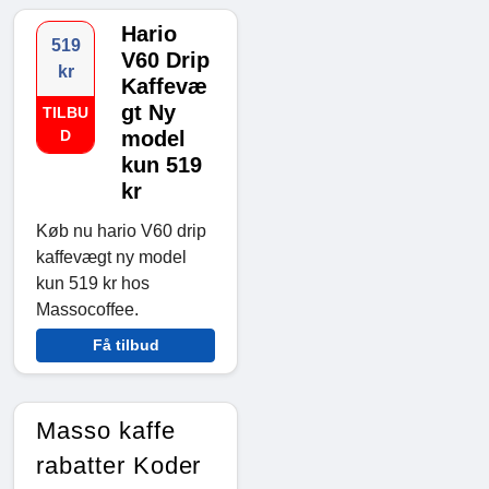
Hario
519
V60 Drip
kr
Kaffevæ
gt Ny
TILBU
D
model
kun 519
kr
Køb nu hario V60 drip
kaffevægt ny model
kun 519 kr hos
Massocoffee.
Få tilbud
Masso kaffe
rabatter Koder