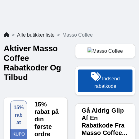
Alle butikker liste
Masso Coffee
Aktiver Masso
Coffee
Rabatkoder Og
Tilbud
Indsend
rabatkode
15%
15%
Gå Aldrig Glip
rabat på
rab
Af En
din
at
Rabatkode Fra
første
Masso Coffee...
ordre
KUPO