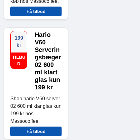
køb hos Massocoffee.
Få tilbud
Hario
199
V60
kr
Serverin
gsbæger
TILBU
D
02 600
ml klart
glas kun
199 kr
Shop hario V60 server
02 600 ml klar glas kun
199 kr hos
Massocoffee.
Få tilbud