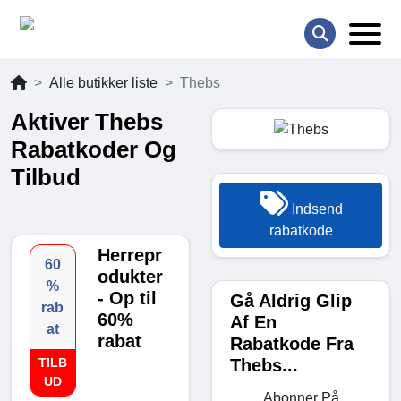
Alle butikker liste
Thebs
Aktiver Thebs
Rabatkoder Og
Tilbud
Indsend
rabatkode
Herrepr
60
odukter
%
- Op til
Gå Aldrig Glip
rab
60%
Af En
at
rabat
Rabatkode Fra
Thebs...
TILB
UD
Abonner På