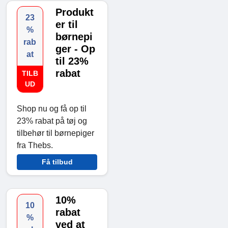
Produkt
23
er til
%
børnepi
rab
ger - Op
at
til 23%
rabat
TILB
UD
Shop nu og få op til
23% rabat på tøj og
tilbehør til børnepiger
fra Thebs.
Få tilbud
10%
10
rabat
%
ved at