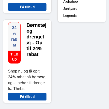
Alohahoo
Få tilbud
Junkyard
Legends
Børnetøj
24
og
%
drenget
rab
øj - Op
at
til 24%
rabat
TILB
UD
Shop nu og få op til
24% rabat på børnetøj
og -tilbehør til drenge
fra Thebs.
Få tilbud