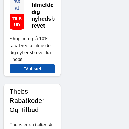
rab
tilmelde
at
dig
nyhedsb
TILB
UD
revet
Shop nu og få 10%
rabat ved at tilmelde
dig nyhedsbrevet fra
Thebs.
Få tilbud
Thebs
Rabatkoder
Og Tilbud
Thebs er en italiensk