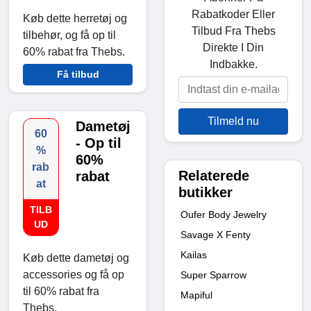
Rabatkoder Eller
Køb dette herretøj og
Tilbud Fra Thebs
tilbehør, og få op til
Direkte I Din
60% rabat fra Thebs.
Indbakke.
Få tilbud
Tilmeld nu
Dametøj
60
- Op til
%
60%
rab
Relaterede
rabat
at
butikker
TILB
Oufer Body Jewelry
UD
Savage X Fenty
Kailas
Køb dette dametøj og
accessories og få op
Super Sparrow
til 60% rabat fra
Mapiful
Thebs.