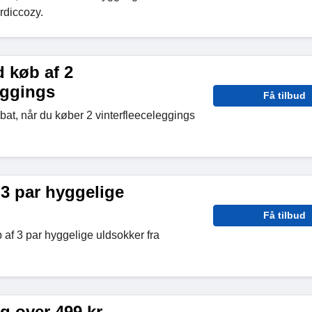
rdiccozy.
 køb af 2
eggings
Få tilbud
at, når du køber 2 vinterfleeceleggings
 3 par hyggelige
Få tilbud
af 3 par hyggelige uldsokker fra
ng over 499 kr