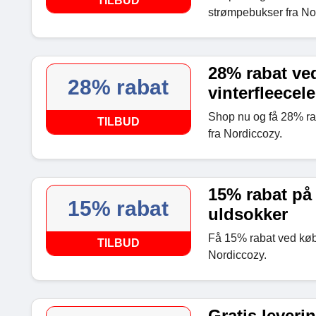
TILBUD
strømpebukser fra No
28% rabat ved
28% rabat
vinterfleecel
Shop nu og få 28% rab
TILBUD
fra Nordiccozy.
15% rabat på
15% rabat
uldsokker
Få 15% rabat ved køb 
TILBUD
Nordiccozy.
Gratis leveri