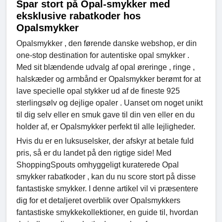
Spar stort på Opal-smykker med
eksklusive rabatkoder hos
Opalsmykker
Opalsmykker , den førende danske webshop, er din
one-stop destination for autentiske opal smykker .
Med sit blændende udvalg af opal øreringe , ringe ,
halskæder og armbånd er Opalsmykker berømt for at
lave specielle opal stykker ud af de fineste 925
sterlingsølv og dejlige opaler . Uanset om noget unikt
til dig selv eller en smuk gave til din ven eller en du
holder af, er Opalsmykker perfekt til alle lejligheder.
Hvis du er en luksuselsker, der afskyr at betale fuld
pris, så er du landet på den rigtige side! Med
ShoppingSpouts omhyggeligt kuraterede Opal
smykker rabatkoder , kan du nu score stort på disse
fantastiske smykker. I denne artikel vil vi præsentere
dig for et detaljeret overblik over Opalsmykkers
fantastiske smykkekollektioner, en guide til, hvordan