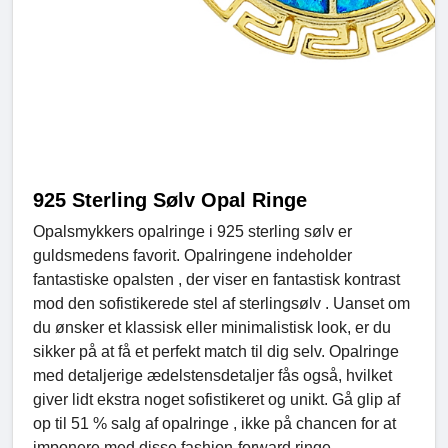
925 Sterling Sølv Opal Ringe
Opalsmykkers opalringe i 925 sterling sølv er
guldsmedens favorit. Opalringene indeholder
fantastiske opalsten , der viser en fantastisk kontrast
mod den sofistikerede stel af sterlingsølv . Uanset om
du ønsker et klassisk eller minimalistisk look, er du
sikker på at få et perfekt match til dig selv. Opalringe
med detaljerige ædelstensdetaljer fås også, hvilket
giver lidt ekstra noget sofistikeret og unikt. Gå glip af
op til 51 % salg af opalringe , ikke på chancen for at
imponere med disse fashion-forward ringe.