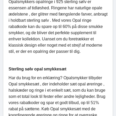
Opalsmykkers opalringe i 925 sterling sølv er
essensen af ​​tidløshed. Ringene har naturlige opale
ædelstene , der glitrer med fængslende farver, anbragt
i holdbart sterling sølv . Med vores Opal ringe
rabatkode kan du spare op til 60% på disse smukke
smykker, og de bliver det perfekte supplement til
enhver kollektion. Uanset om du foretrækker et
klassisk design eller noget med et strejf af moderne
stil, er der en opalring der passer til dig.
Sterling sølv opal smykkesæt
Har du brug for en erklæring? Opalsmykker tilbyder
Opal smykkesæt , der indeholder sæt opal øreringe ,
halskæder og ringe i et enkelt sæt, som du kan bruge
som et total look til fester eller andre lejligheder. Brug
vores rabatkoder og spar et godt tilbud, op til 51%
rabat på sættene. Køb Opal smykkesæt med de
koordinerende øreringe og ringe for at overraske