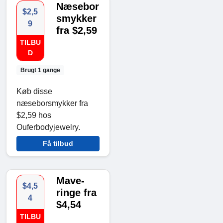
Næsebor
$2,5
smykker
9
fra $2,59
TILBU
D
Brugt 1 gange
Køb disse
næseborsmykker fra
$2,59 hos
Ouferbodyjewelry.
Få tilbud
Mave-
$4,5
ringe fra
4
$4,54
TILBU