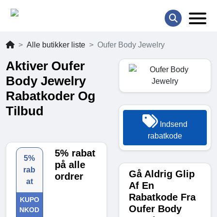
Alle butikker liste
Oufer Body Jewelry
Aktiver Oufer
Body Jewelry
Rabatkoder Og
Tilbud
Indsend
rabatkode
5% rabat
5%
på alle
rab
Gå Aldrig Glip
ordrer
at
Af En
Rabatkode Fra
KUPO
Oufer Body
NKOD