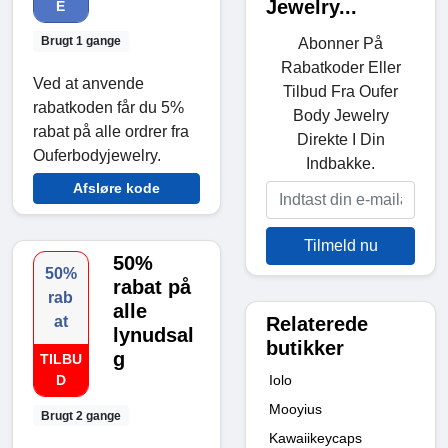
Jewelry...
E
Brugt 1 gange
Abonner På
Rabatkoder Eller
Ved at anvende
Tilbud Fra Oufer
rabatkoden får du 5%
Body Jewelry
rabat på alle ordrer fra
Direkte I Din
Ouferbodyjewelry.
Indbakke.
Afsløre kode
Tilmeld nu
50%
50%
rabat på
rab
alle
Relaterede
at
lynudsal
butikker
g
TILBU
Iolo
D
Mooyius
Brugt 2 gange
Kawaiikeycaps