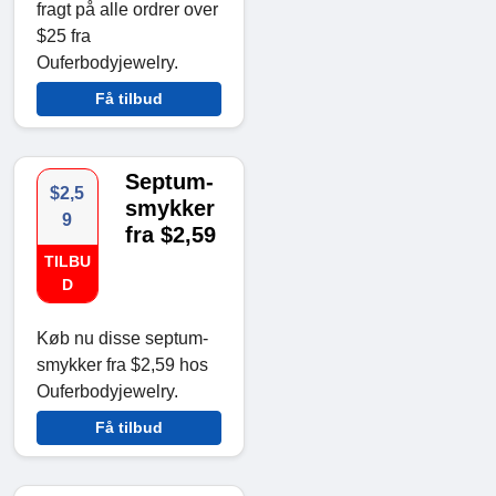
fragt på alle ordrer over
$25 fra
Ouferbodyjewelry.
Få tilbud
Septum-
$2,5
smykker
9
fra $2,59
TILBU
D
Køb nu disse septum-
smykker fra $2,59 hos
Ouferbodyjewelry.
Få tilbud