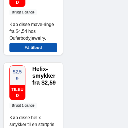
D
Brugt 1 gange
Køb disse mave-ringe
fra $4,54 hos
Ouferbodyjewelry.
Få tilbud
Helix-
$2,5
smykker
9
fra $2,59
TILBU
D
Brugt 1 gange
Køb disse helix-
smykker til en startpris