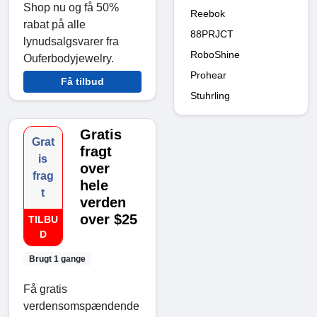
Shop nu og få 50%
Reebok
rabat på alle
88PRJCT
lynudsalgsvarer fra
RoboShine
Ouferbodyjewelry.
Prohear
Få tilbud
Stuhrling
Gratis
Grat
fragt
is
over
frag
hele
t
verden
over $25
TILBU
D
Brugt 1 gange
Få gratis
verdensomspændende